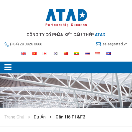
CÔNG TY CỔ PHẦN KẾT CẤU THÉP
ATAD
(+84) 28 3926 0666
sales@atad.vn
Trang Chủ
Dự Án
Căn Hộ F1&F2