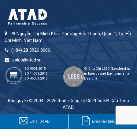
99 Nguyễn Thị Minh Khai, Phường Bến Thành, Quận 1, Tp. Hồ
Chí Minh, Việt Nam
(+84) 28 3926 0666
sales@atad.vn
ISO 9001:2015
Chứng Chỉ LEED (Leadership
ISO 14001:2015
in Energy and Environmental
ISO 45001:2018
Design)
Bản quyền © 2004 - 2026 thuộc Công Ty Cổ Phần Kết Cấu Thép
ATAD.
Email ATAD
Điền vào biểu mẫu