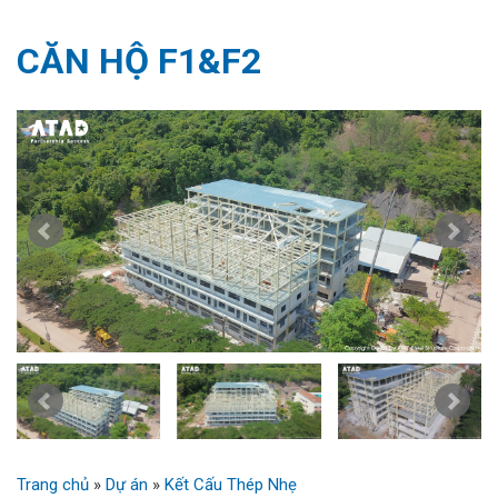
CĂN HỘ F1&F2
Trang chủ
»
Dự án
»
Kết Cấu Thép Nhẹ