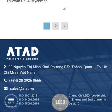
ThilawaSEZ-A, Myanmar
1
2
»
99 Nguyễn Thị Minh Khai, Phường Bến Thành, Quận 1, Tp. Hồ
Chí Minh, Việt Nam
(+84) 28 3926 0666
sales@atad.vn
ISO 9001:2015
Chứng Chỉ LEED (Leadership
ISO 14001:2015
in Energy and Environmental
ISO 45001:2018
Design)