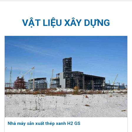
VẬT LIỆU XÂY DỰNG
Nhà máy sản xuất thép xanh H2 GS