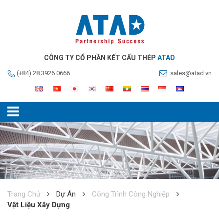
CÔNG TY CỔ PHẦN KẾT CẤU THÉP
ATAD
(+84) 28 3926 0666
sales@atad.vn
Trang Chủ
Dự Án
Công Trình Công Nghiệp
Vật Liệu Xây Dựng