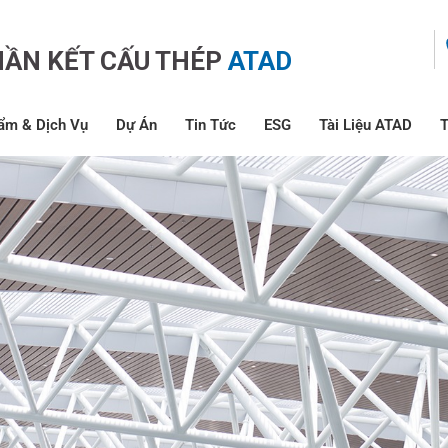
HẦN KẾT CẤU THÉP
ATAD
ẩm & Dịch Vụ
Dự Án
Tin Tức
ESG
Tài Liệu ATAD
T