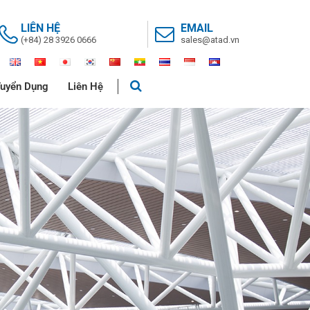
LIÊN HỆ
EMAIL
(+84) 28 3926 0666
sales@atad.vn
uyển Dụng
Liên Hệ