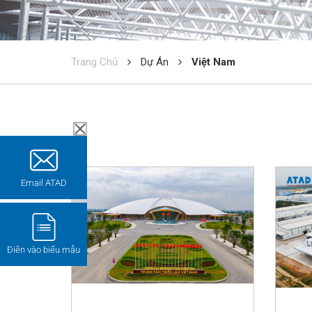
Trang Chủ
Dự Án
Việt Nam
Email ATAD
Điền vào biểu mẫu