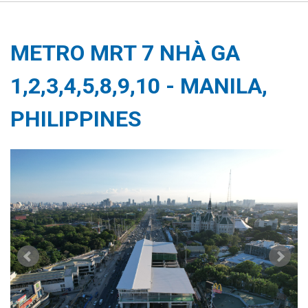
METRO MRT 7 NHÀ GA
1,2,3,4,5,8,9,10 - MANILA,
PHILIPPINES