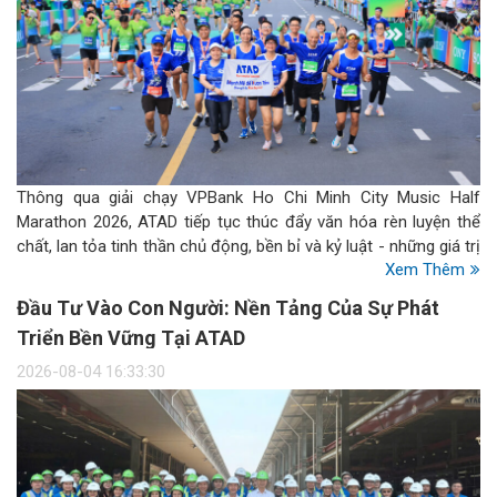
Thông qua giải chạy VPBank Ho Chi Minh City Music Half
Marathon 2026, ATAD tiếp tục thúc đẩy văn hóa rèn luyện thể
chất, lan tỏa tinh thần chủ động, bền bỉ và kỷ luật - những giá trị
Xem Thêm
được thể hiện không chỉ trên đường chạy mà còn trong cách
mỗi cá nhân thực thi công việc và theo đuổi mục tiêu.
Đầu Tư Vào Con Người: Nền Tảng Của Sự Phát
Triển Bền Vững Tại ATAD
2026-08-04 16:33:30