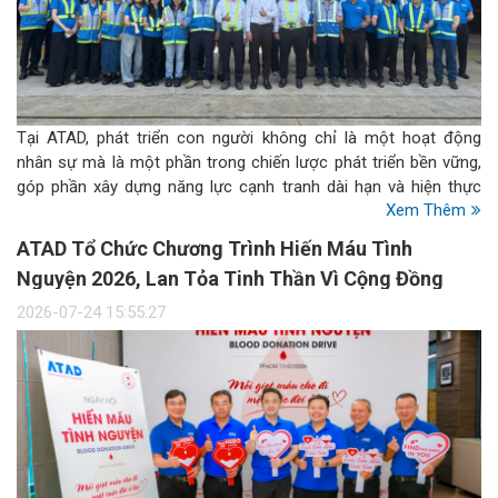
Tại ATAD, phát triển con người không chỉ là một hoạt động
nhân sự mà là một phần trong chiến lược phát triển bền vững,
góp phần xây dựng năng lực cạnh tranh dài hạn và hiện thực
Xem Thêm
hóa định vị Global Steel Structure Partner. Đây cũng là một
trong những trọng tâm thuộc trụ cột Social trong chiến lược
ATAD Tổ Chức Chương Trình Hiến Máu Tình
ESG của Công ty.
Nguyện 2026, Lan Tỏa Tinh Thần Vì Cộng Đồng
2026-07-24 15:55:27