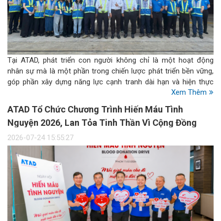
Tại ATAD, phát triển con người không chỉ là một hoạt động
nhân sự mà là một phần trong chiến lược phát triển bền vững,
góp phần xây dựng năng lực cạnh tranh dài hạn và hiện thực
Xem Thêm
hóa định vị Global Steel Structure Partner. Đây cũng là một
trong những trọng tâm thuộc trụ cột Social trong chiến lược
ATAD Tổ Chức Chương Trình Hiến Máu Tình
ESG của Công ty.
Nguyện 2026, Lan Tỏa Tinh Thần Vì Cộng Đồng
2026-07-24 15:55:27