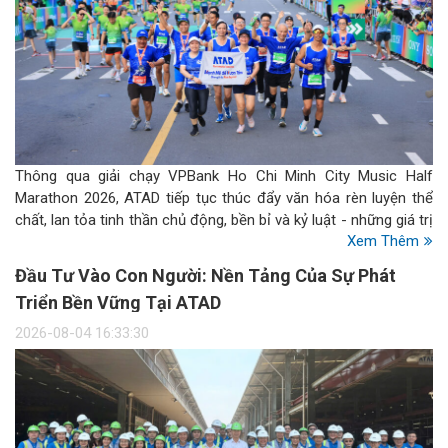
Thông qua giải chạy VPBank Ho Chi Minh City Music Half
Marathon 2026, ATAD tiếp tục thúc đẩy văn hóa rèn luyện thể
chất, lan tỏa tinh thần chủ động, bền bỉ và kỷ luật - những giá trị
Xem Thêm
được thể hiện không chỉ trên đường chạy mà còn trong cách
mỗi cá nhân thực thi công việc và theo đuổi mục tiêu.
Đầu Tư Vào Con Người: Nền Tảng Của Sự Phát
Triển Bền Vững Tại ATAD
2026-08-04 16:33:30