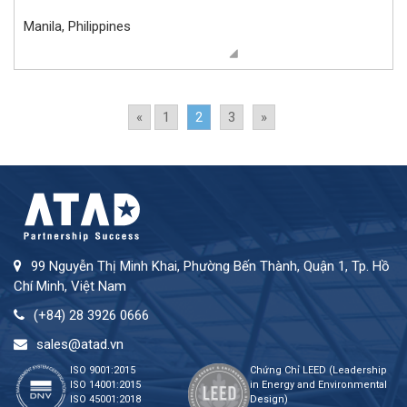
Manila, Philippines
«
1
2
3
»
99 Nguyễn Thị Minh Khai, Phường Bến Thành, Quận 1, Tp. Hồ
Chí Minh, Việt Nam
(+84) 28 3926 0666
sales@atad.vn
ISO 9001:2015
Chứng Chỉ LEED (Leadership
ISO 14001:2015
in Energy and Environmental
ISO 45001:2018
Design)