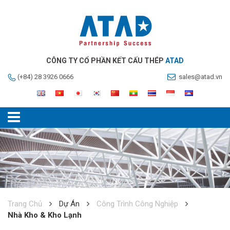
CÔNG TY CỔ PHẦN KẾT CẤU THÉP
ATAD
(+84) 28 3926 0666
sales@atad.vn
Trang Chủ
Dự Án
Công Trình Công Nghiệp
Nhà Kho & Kho Lạnh