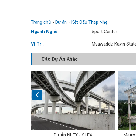
Trang chủ
»
Dự án
»
Kết Cấu Thép Nhẹ
Ngành Nghề:
Sport Center
Vị Trí:
Myawaddy, Kayin Stat
Các Dự Án Khác
 Na
Dự Án NLEX - SLEX
Metro 