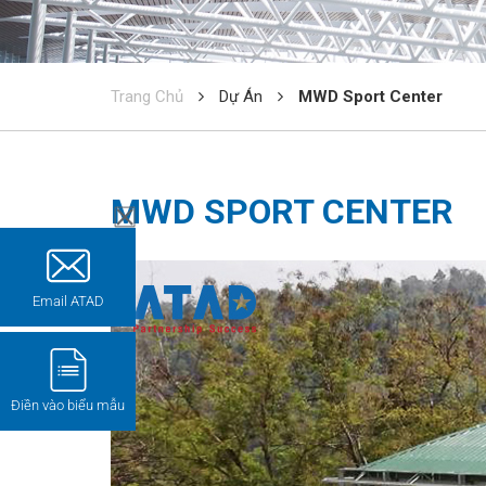
Trang Chủ
Dự Án
MWD Sport Center
MWD SPORT CENTER
Email ATAD
Điền vào biểu mẫu