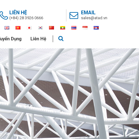
LIÊN HỆ
EMAIL
(+84) 28 3926 0666
sales@atad.vn
uyển Dụng
Liên Hệ