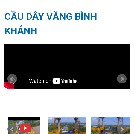
CẦU DÂY VĂNG BÌNH
KHÁNH