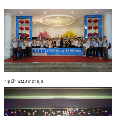
បុគ្គលិក
EMD
បានថតរូប