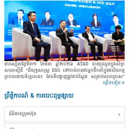
នារសៀលថ្ងៃទី៣១ ខែមីនា ឆ្នាំ២០២៦ ATAD បានចូលរួមក្នុងសិក្ខា
សាលាស្តីពី “ពីយុទ្ធសាស្ត្រ ESG ទៅកាន់ភាពជាអ្នកដឹកនាំក្នុងផលិតកម្ម
ប្រកបដោយនិរន្តរភាព៖ ផែនទីបង្ហាញផ្លូវជាក់ស្តែង សម្រាប់សហគ្រាស”
ច្រើនទៀត
ដែលសហការរៀបចំដោយ Becamex Binh Dinh សហការជាមួយ
Houselink និង Glassdome ។
ព្រឹត្តិការណ៍ & ការបោះពុម្ភផ្សាយ
ព័ត៌មានក្រុមហ៊ុន