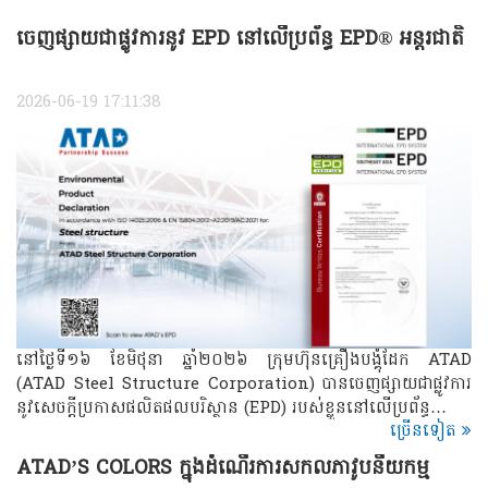
ចេញផ្សាយជាផ្លូវការនូវ EPD នៅលើប្រព័ន្ធ EPD® អន្តរជាតិ
2026-06-19 17:11:38
នៅថ្ងៃទី១៦ ខែមិថុនា ឆ្នាំ២០២៦ ក្រុមហ៊ុនគ្រឿងបង្គុំដែក ATAD
(ATAD Steel Structure Corporation) បានចេញផ្សាយជាផ្លូវការ
នូវសេចក្តីប្រកាសផលិតផលបរិស្ថាន (EPD) របស់ខ្លួននៅលើប្រព័ន្ធ…
ច្រើនទៀត
ATAD’S COLORS ​​​ក្នុងដំណើរការសកលភាវូបនីយកម្ម