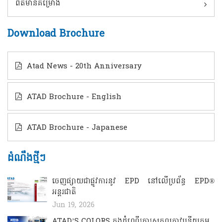
ព័ត៌មានគម្រោង
Download Brochure
Atad News - 20th Anniversary
ATAD Brochure - English
ATAD Brochure - Japanese
ដំណឹងថ្មីៗ
ចេញផ្សាយជាផ្លូវការនូវ EPD នៅលើប្រព័ន្ធ EPD®
អន្តរជាតិ
Jun 19, 2026
ATAD’S COLORS ​​​ក្នុងដំណើរការសកលភាវូបនីយកម្ម