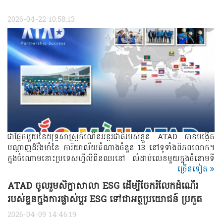
2026-04-22 10:58:13
ជាផ្នែកមួយនៃយុទ្ធសាស្ត្រកំណើនអន្តរជាតិរបស់ខ្លួន ATAD បានបង្កើត
បណ្តាញដ៏រឹងមាំនៃ ការិយាល័យតំណាងចំនួន 13 នៅទូទាំងពិភពលោក។
ក្នុងចំណោមនោះប្រទេសហ្វីលីពីនឈរនៅ លំដាប់លេខមួយក្នុងចំនោមទី
ច្រើនទៀត
ផ្សារដែលបង្កើតបានដំបូងគេយូរបំផុតរបស់ ATAD ជាមួយនឹងកម្លាំង
ការងារដែលមានបទពិសោធន៍ និងជំនាញខ្ពស់នៅទូទាំងទីតាំងសំខាន់ៗ
ATAD ចូលរួមសិក្ខាសាលា ESG ដើម្បីចែករំលែកដំណើរ
ចំនួនបីគឺ ម៉ានីល សេប៊ូ និងដាវ៉ាវ។
របស់ខ្លួនក្នុងការផ្លាស់ប្តូរ ESG ទៅជាអត្ថប្រយោជន៍ ប្រកួត
ប្រជែងប្រកបដោយចីរភាព
2026-04-09 14:46:19