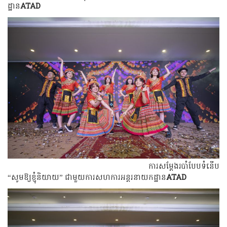
ដ្ឋាន
ATAD
ការសម្តែងរបាំបែបទំនើប
“សូមឱ្យខ្ញុំនិយាយ” ជាមួយការសហការអន្តរនាយកដ្ឋាន
ATAD