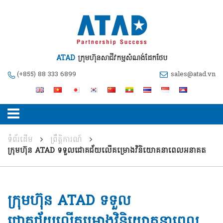
ATAD
ក្រុមហ៊ុនសាជីវកម្មសំណង់ដែកថែប
(+855) 88 333 6899
sales@atad.vn
ទំព័រដើម
ព្រឹត្តិការណ៍
ក្រុមហ៊ុន ATAD ទទួលជោគជ័យលើគម្រោងវិនិយោគនាពេលអនាគត
ក្រុមហ៊ុន ATAD ទទួល
ជោគជ័យលើគម្រោងវិនិយោគនាពេល