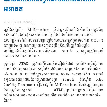
អនាគត
2020-02-11 15:45:00
គ្រឿងសង្ហារឹម Millennium គឺជាអ្នកដើរតួយ៉ាងសំខាន់នៅក្នុងខ្សែ
សង្វាក់ផ្គត់ផ្គង់គ្រឿងសង្ហារឹមផលិតគ្រឿងសង្ហារឹមឈានមុខគេរបស់
សហរដ្ឋអាមេរិកដែលមានបណ្តាញចែកចាយនៅក្នុងប្រទេសជាង ១២៣ ។
នៅប្រទេសវៀតណាមក្រុមនេះបានពង្រីកនិងអភិវឌ្ឍន៍យ៉ាងខ្លាំង
នៅប៊ិញដុងនិងក្វាងង៉ៃដោយផលិតផល ១០០% របស់ខ្លួនត្រូវបាននាំ
ចេញទៅសហរដ្ឋអាមេរិក។
ក្រុមហ៊ុន
ATAD
ត្រូវបានវិនិយោគិនជឿជាក់ថាជាអ្នកម៉ៅការដើម្បីរចនា
ផលិតនិងតម្លើងធាតុរចនាសម្ព័នដែកថែបរបស់គម្រោងដែលមានទំហំជាង
៤៦.០០០ ម ២ នៅសួនឧស្សាហកម្ម
VSIP
ខេត្តក្វាងង៉ៃ។ បន្ទាប់ពី
ទទួលបានជោគជ័យនៃគម្រោងរោងចក្រ Sanofi និងឃ្លាំង kho
Zuellig Pharma គ្រឿងសង្ហារឹម Millennium គឺជាគម្រោងបន្ទាប់
ដែលត្រូវតាមស្តង់ដារ
ATAD
អនុម័តនៅប្រទេសវៀតណាម
ហើយ
ATAD
មានមោទនភាពដែលធ្វើជាអ្នកម៉ៅការសាងសង់រចនាសម្ព័ន្ធ
ដែក។