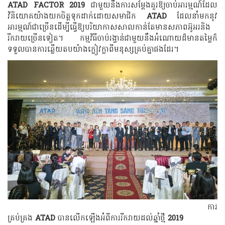
ATAD FACTOR 2019
ជាមួយនឹងការសម្តែងគួរឱ្យចាប់អារម្មណ៍ដែល
វិនិយោគយ៉ាងយកចិត្តទុកដាក់ដោយសមាជិក
ATAD
ដែលនាំមកនូវ
អារម្មណ៍ជាច្រើនដើម្បីធ្វើឱ្យបរិយាកាសសាលកាន់តែមានសភាពអ៊ូអរនិង
រីករាយច្រើនទៀត។ កម្មវិធីចាប់រង្វាន់ជាមួយនឹងអំណោយដ៏មានតម្លៃក៏
ទទួលបានការឆ្លើយតបយ៉ាងក្លៀវក្លាពីមនុស្សគ្រប់គ្នាផងដែរ។
ការ
គ្រប់គ្រង
ATAD
បានលើកឡើងអំពីការរីករាយដល់ឆ្នាំថ្មី
2019