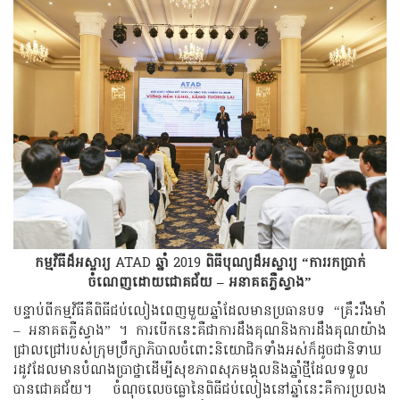
កម្មវិធីដ៏អស្ចារ្យ
ATAD
ឆ្នាំ
2019
ពិធីបុណ្យដ៏អស្ចារ្យ “ការរកប្រាក់
ចំណេញដោយជោគជ័យ – អនាគតភ្លឺស្វាង”
បន្ទាប់ពីកម្មវិធីគឺពិធីជប់លៀងពេញមួយឆ្នាំដែលមានប្រធានបទ “គ្រឹះរឹងមាំ
– អនាគតភ្លឺស្វាង” ។ ការបើកនេះគឺជាការដឹងគុណនិងការដឹងគុណយ៉ាង
ជ្រាលជ្រៅរបស់ក្រុមប្រឹក្សាភិបាលចំពោះនិយោជិកទាំងអស់ក៏ដូចជានិទាឃ
រដូវដែលមានបំណងប្រាថ្នាដើម្បីសុខភាពសុភមង្គលនិងឆ្នាំថ្មីដែលទទួល
បានជោគជ័យ។ ចំណុចលេចធ្លោនៃពិធីជប់លៀងនៅឆ្នាំនេះគឺការប្រលង