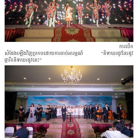
ការបើក
សំដែងឡើងវិញប្រកបដោយការចាប់អារម្មណ៍ “និទាឃរដូវនៃរដូវ
ផ្ការីកនិទាឃរដូវនេះ”