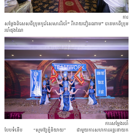
ការ
សម្តែងពិសេសពីក្រុមកូរ៉េសេសាររីរបាំ
“
រីករាយវៀតណាម
”
បានមកពីក្រុម
របាំដុងណៃ
ការសម្តែងរបាំ
បែបទំនើប “សូមឱ្យខ្ញុំនិយាយ” ជាមួយការសហការអន្តរនាយក