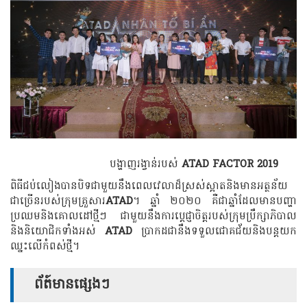
បង្ហាញរង្វាន់របស់
ATAD FACTOR 2019
ពិធីជប់លៀងបានបិទជាមួយនឹងពេលវេលាដ៏ស្រស់ស្អាតនិងមានអត្ថន័យ
ជាច្រើនរបស់ក្រុមគ្រួសារ
ATAD
។ ឆ្នាំ ២០២០ គឺជាឆ្នាំដែលមានបញ្ហា
ប្រឈមនិងគោលដៅថ្មីៗ ជាមួយនឹងការប្តេជ្ញាចិត្តរបស់ក្រុមប្រឹក្សាភិបាល
និងនិយោជិកទាំងអស់
ATAD
ប្រាកដជានឹងទទួលជោគជ័យនិងបន្តយក
ឈ្នះលើកំពស់ថ្មី។
ព័ត៍មានផ្សេងៗ