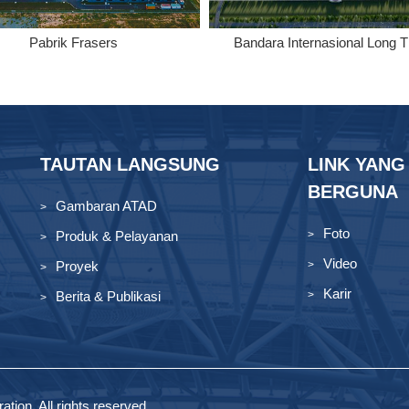
Pabrik Frasers
Bandara Internasional Long 
TAUTAN LANGSUNG
LINK YANG
BERGUNA
Gambaran ATAD
Foto
Produk & Pelayanan
Video
Proyek
Karir
Berita & Publikasi
tion. All rights reserved.