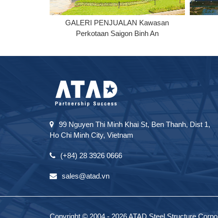
ional
GALERI PENJUALAN Kawasan
Perkotaan Saigon Binh An
99 Nguyen Thi Minh Khai St, Ben Thanh, Dist 1,
Ho Chi Minh City, Vietnam
(+84) 28 3926 0666
sales@atad.vn
Copyright © 2004 - 2026 ATAD Steel Structure Corpora