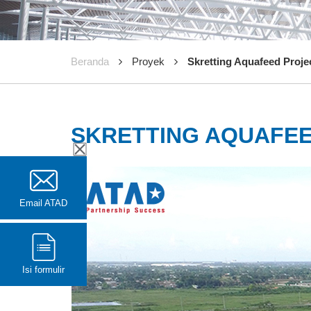
Beranda
Proyek
Skretting Aquafeed Proje
SKRETTING AQUAFE
Email ATAD
Isi formulir