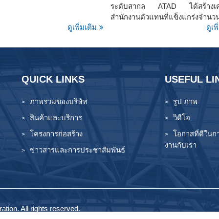
ระดับสากล ATAD ได้สร้างเคร
สำนักงานตัวแทนที่แข็งแกร่งจ
ดูเพิ่มเติม
ดูเพ
แห่งทั่วโลก โดยประเทศฟิลิปปินส์
ในฐานะตลาดที่ ATAD มีมาอย่า
ที่สุดแห่งหนึ่ง ด้วยแรงงานที่มีปร
และทักษะสูงในสามทำเลสำคัญ 
มะนิลา เซบู และดาเบา
QUICK LINKS
USEFUL LI
ภาพรวมของบริษัท
รูป ภาพ
สินค้าและบริการ
วิดีโอ
โครงการก่อสร้าง
โอกาสที่ดีในก
งานกับเรา
ข่าวสารและการประชาสัมพันธ์
tion. All rights reserved.