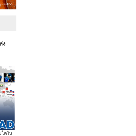
ห่ง
ิบโตใน