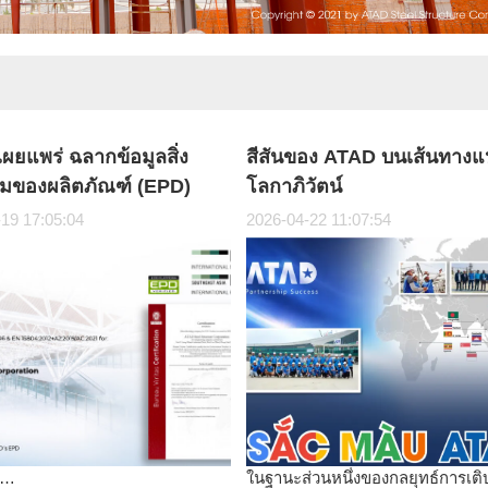
ผยแพร่ ฉลากข้อมูลสิ่ง
สีสันของ ATAD บนเส้นทางแ
มของผลิตภัณฑ์ (EPD)
โลกาภิวัตน์
เป็นทางการบนระบบ EPD
19 17:05:04
2026-04-22 11:07:54
่ …
ในฐานะส่วนหนึ่งของกลยุทธ์การเต