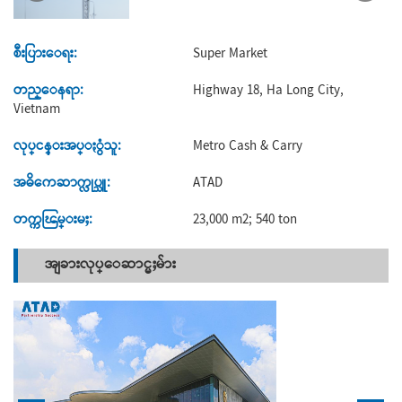
စီးပြားေရး:
Super Market
တည္ေနရာ:
Highway 18, Ha Long City,
Vietnam
လုပ္ငန္းအပ္ႏွံသူ:
Metro Cash & Carry
အဓိကေဆာက္လုပ္သူ:
ATAD
တက္ကၽြမ္းမႈ:
23,000 m2; 540 ton
အျခားလုပ္ေဆာင္မႈမ်ား