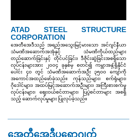
ATAD STEEL STRUCTURE
CORPORATION
အေတီအေဒီသည် အရည်အသွေးမြင့်မားသော အင်ဂျင်နီယာ
သံမဏိအဆောက်အအုံနှင့် သံမဏိကိုယ်ထည်များ
တည်ဆောက်ခြင်းနှင့် တိုင်ပင်ခြင်း၊ ဒီဇိုင်းဆွဲခြင်းအစရှိသော
လုပ်ငန်းများအား ၂၀၀၄ ခုနှစ်မှ စတင်၍ ကမ္ဘာအနှံ့ရှိနိုင်ငံ
ပေါင်း ၄၀ တွင် သံမဏိအဆောက်အဦး ၃၅၀၀ ကျော်ကို
အကောင်အထည်ဖော်ခဲ့သည်။ ကုန်သည်များ၊ စက်ရုံများ၊
ဂိုဒေါင်များ၊ အထပ်မြင့်အဆောက်အဦးများ၊ အကြီးစားစက်မှု
လုပ်ငန်းများ၊ ဈေးဝယ်စင်တာများ၊ ပြပွဲစင်တာများ အစရှိ
သည့် ဆောက်လုပ်မှုများ ပြုလုပ်ခဲ့သည်။
အေတီအေဒီပရောဂျက်