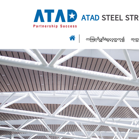
ATAD
STEEL ST
ကၽြႏုိပ္တုိ႔ႏွင့္ပတ္သက္၍
ထုတ္က