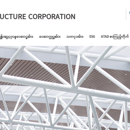
RUCTURE CORPORATION
ုန္မ်ားႏွင့္ဝန္ေဆာင္မႈမ်ား
ေဆာက္လုပ္မႈမ်ား
သတင္းမ်ား
ESG
ATAD စာကြည့်တိုက်