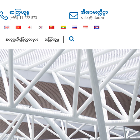
ဆက္သြယ္ရန္
အီးေမးလ္လိပ္စာ
(+95) 11 222 573
sales@atad.vn
အလုပ္အကိုင္အခြင့္အလမ္း
ဆက္သြယ္ရန္