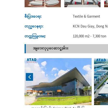
စီးပြားေရး:
Textile & Garment
တည္ေနရာ:
KCN Dau Giay, Dong N
တက္ကၽြမ္းမႈ:
120,000 m2 - 7,300 ton
အျခားလုပ္ေဆာင္မႈမ်ား