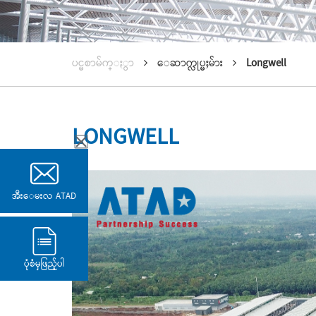
ပင္မစာမ်က္ႏွာ
ေဆာက္လုပ္မႈမ်ား
Longwell
LONGWELL
အီးေမးလ ATAD
ပုံစံမှဖြည့်ပါ