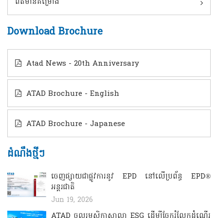
ព័ត៌មានគម្រោង
Download Brochure
Atad News - 20th Anniversary
ATAD Brochure - English
ATAD Brochure - Japanese
ដំណឹងថ្មីៗ
ចេញផ្សាយជាផ្លូវការនូវ EPD នៅលើប្រព័ន្ធ EPD®
អន្តរជាតិ
Jun 19, 2026
ATAD ចូលរួមសិក្ខាសាលា ESG ដើម្បីចែករំលែកដំណើរ