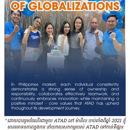
“ដោយបានរួមដំណើរជាមួយ ATAD នៅ ម៉ានីល ចាប់តាំងពីឆ្នាំ 2021 ខ្ញុំ
មានមោទនភាពក្នុងការ នាំយកបេសកកម្មរបស់ ATAD ទៅកាន់ទីផ្សារ