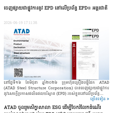
ចេញផ្សាយជាផ្លូវការនូវ EPD នៅលើប្រព័ន្ធ EPD® អន្តរជាតិ
2026-06-19 17:11:38
នៅថ្ងៃទី១៦ ខែមិថុនា ឆ្នាំ២០២៦ ក្រុមហ៊ុនគ្រឿងបង្គុំដែក ATAD
(ATAD Steel Structure Corporation) បានចេញផ្សាយជាផ្លូវការ
នូវសេចក្តីប្រកាសផលិតផលបរិស្ថាន (EPD) របស់ខ្លួននៅលើប្រព័ន្ធ…
ច្រើនទៀត
ATAD ចូលរួមសិក្ខាសាលា ESG ដើម្បីចែករំលែកដំណើរ