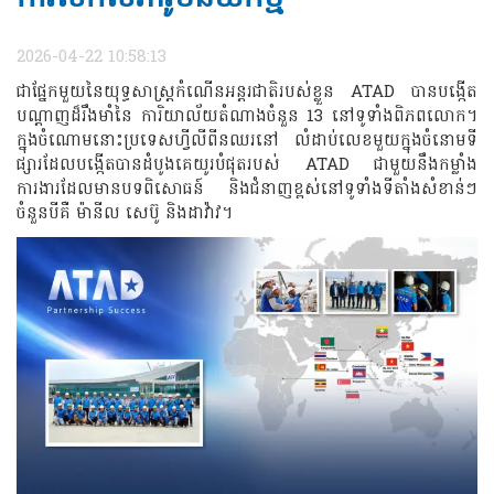
2026-04-22 10:58:13
ជាផ្នែកមួយនៃយុទ្ធសាស្ត្រកំណើនអន្តរជាតិរបស់ខ្លួន ATAD បានបង្កើត
បណ្តាញដ៏រឹងមាំនៃ ការិយាល័យតំណាងចំនួន 13 នៅទូទាំងពិភពលោក។
ក្នុងចំណោមនោះប្រទេសហ្វីលីពីនឈរនៅ លំដាប់លេខមួយក្នុងចំនោមទី
ផ្សារដែលបង្កើតបានដំបូងគេយូរបំផុតរបស់ ATAD ជាមួយនឹងកម្លាំង
ការងារដែលមានបទពិសោធន៍ និងជំនាញខ្ពស់នៅទូទាំងទីតាំងសំខាន់ៗ
ចំនួនបីគឺ ម៉ានីល សេប៊ូ និងដាវ៉ាវ។