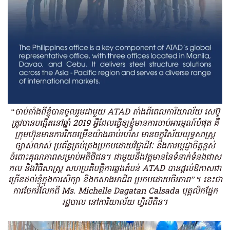
“ចាប់តាំងពីខ្ញុំបានចូលរួមជាមួយ ATAD តាំងពីពេលការិយាល័យ សេប៊ូ
ត្រូវបានបង្កើតនៅឆ្នាំ 2019 អ្វីដែលធ្វើឲ្យខ្ញុំមានការចាប់អារម្មណ៍បំផុត គឺ
ក្រុមហ៊ុនមានការរីកចម្រើនយ៉ាងឆាប់រហ័ស មានចក្ខុវិស័យយុទ្ធសាស្ត្រ
ច្បាស់លាស់ ប្រព័ន្ធគ្រប់គ្រងប្រកបដោយវិជ្ជាជីវៈ និងការប្តេជ្ញាចិត្តខ្ពស់
ចំពោះគុណភាពសម្រាប់អតិថិជន។ ជាមួយនឹងវត្តមាននៃទំនាក់ទំនងជាស​
កល​ និងវិធីសាស្ត្រ សហប្រតិបត្តិការឆ្លងតំបន់ ATAD បានផ្តល់ឱកាសជា
ច្រើនដល់ខ្ញុំក្នុងការសិក្សា និងកសាងអាជីព ប្រកបដោយចីរភាព”។ នេះជា
ការចែករំលែកពី​ Ms. Michelle Dagatan Calsada បុគ្គលិកផ្នែក
រដ្ឋបាល នៅការិយាល័យ ហ្វីលីពីន។