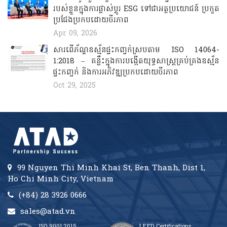
របស់ខ្លួនក្នុងការផ្លាស់ប្តូរ ESG ទៅជាអត្ថប្រយោជន៍ ប្រកួត
ប្រជែងប្រកបដោយចីរភាព
Apr 09, 2026
សារពើភ័ណ្ឌឧស្ម័នផ្ទះកញ្ចក់ស្របតាម ISO 14064-
1:2018 – គន្លឹះក្នុងការបង្កើតយុទ្ធសាស្ត្រគ្រប់គ្រងឧស្ម័ន
ផ្ទះកញ្ចក់ និងការអភិវឌ្ឍប្រកបដោយចីរភាព
Oct 29, 2025
99 Nguyen Thi Minh Khai St, Ben Thanh, Dist 1,
Ho Chi Minh City, Vietnam
(+84) 28 3926 0666
sales@atad.vn
ISO 9001:2015
LEED Certifications