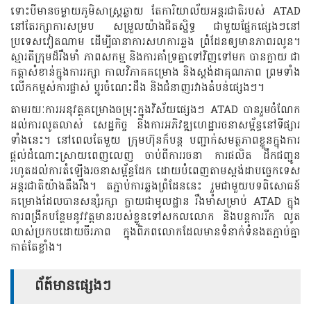
ទោះបីមានចម្ងាយភូមិសាស្ត្រឆ្ងាយ តែការិយាល័យអន្តរជាតិរបស់ ATAD
នៅតែរក្សាការសម្រប សម្រួលយ៉ាងជិតស្និទ្ធ ជាមួយផ្នែកផ្សេងៗនៅ
ប្រទេសវៀតណាម ដើម្បីធានាការសហការឆ្លង ព្រំដែនឲ្យមានភាពរលូន។
ស្មារតីក្រុមដ៏រឹងមាំ ភាពសកម្ម និងការគាំទ្រគ្នាទៅវិញទៅមក បានក្លាយ​ ជា
កត្តាសំខាន់ក្នុងការរក្សា កាលវិភាគគម្រោង និងស្តង់ដាគុណភាព ព្រមទាំង
លើកកម្ពស់ការផ្លាស់ ប្តូរចំណេះដឹង និងជំនាញរវាងតំបន់ផ្សេងៗ។
តាមរយៈការអនុវត្តគម្រោងចម្រុះក្នុងវិស័យផ្សេងៗ ATAD បានរួមចំណែក
ដល់ការលូតលាស់ សេដ្ឋកិច្ច និងការអភិវឌ្ឍហេដ្ឋារចនាសម្ព័ន្ធនៅទីផ្សារ
ទាំងនេះ។ នៅពេលតែមួយ ក្រុមហ៊ុនក៏បន្ត បញ្ជាក់សមត្ថភាពខ្លួនក្នុងការ
ផ្តល់ដំណោះស្រាយពេញលេញ ចាប់ពីការរចនា ការផលិត ដឹកជញ្ជូន
រហូតដល់ការតំឡើងរចនាសម្ព័ន្ធដែក ដោយបំពេញតាមស្តង់ដាបច្ចេកទេស
អន្តរជាតិយ៉ាងតឹងរឹង។ តភ្ជាប់ការឆ្លងព្រំដែននេះ រួមជាមួយបទពិសោធន៍
គម្រោងដែលបានសន្សំរក្សា ក្លាយជាមូលដ្ឋាន រឹងមាំសម្រាប់ ATAD ក្នុង
ការពង្រីកបន្ថែមនូវវត្តមានរបស់ខ្លួនទៅសកលលោក និងបន្តការរីក លូត
លាស់ប្រកបដោយចីរភាព ក្នុងពិភពលោកដែលមានទំនាក់ទំនងតភ្ជាប់គ្នា
កាត់តែខ្លាំង។
ព័ត៍មានផ្សេងៗ