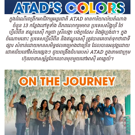
ក្នុងដំណើរពង្រីកអាជីវកម្មអន្តរជាតិ ATAD មានការិយាល័យតំណាង
ចំនួន 13 កន្លែងនៅទូទាំង ពិភពលោករួមមាន ប្រទេសសិង្ហបុរី ថៃ
ហ្វីលីពីន ឥណ្ឌូនេស៊ី កម្ពុជា ស្រីលង្កា បង់ក្លាដែស និងអ៊ូហ្គង់ដា។ ក្នុង
ចំណោមនោះ ប្រទេសហ្វីលីពីន និងឥណ្ឌូនេស៊ី ត្រូវបានគេចាត់ទុកថាជាទី
ផ្សារ សំខាន់ដោយមានសមិទ្ធផលគម្រោងជាច្រើន ដែលបានអនុវត្តដោយ
ជោគជ័យនៅវិស័យផ្សេងៗ ជួយពង្រឹងជំហររបស់ ATAD ក្នុងនាមជាក្រុម
ហ៊ុនរចនាសម្ព័ន្ធដែកឈានមុខមួយនៅអាស៊ី អាគ្នេយ៍។