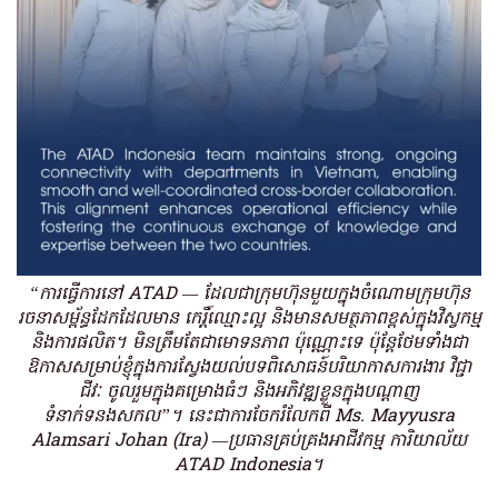
“ការធ្វើការនៅ ATAD — ដែលជាក្រុមហ៊ុនមួយក្នុងចំណោមក្រុមហ៊ុន
រចនាសម្ព័ន្ធដែកដែលមាន កេរ្តិ៍ឈ្មោះល្អ និងមានសមត្ថភាពខ្ពស់ក្នុងវិស្វកម្ម
និងការផលិត។ មិនត្រឹមតែជាមោទនភាព ប៉ុណ្ណោះទេ ប៉ុន្តែថែមទាំងជា
ឱកាសសម្រាប់ខ្ញុំក្នុងការស្វែងយល់បទពិសោធន៍បរិយាកាសការងារ វិជ្ជា
ជីវៈ ចូលរួមក្នុងគម្រោងធំៗ និងអភិវឌ្ឍខ្លួនក្នុងបណ្តាញ
ទំនាក់ទនងសកល”។​​ នេះជាការចែករំលែកពី Ms. Mayyusra
Alamsari Johan (Ira) —ប្រធានគ្រប់គ្រងអាជីវកម្ម ការិយាល័យ
ATAD Indonesia។