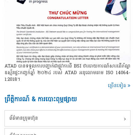
ATAD បានទទួលការបញ្ជាក់ជាផ្លូវការពី BSI ថារបាយការណ៍សារពើភ័ណ្ឌ
ឧស្ម័នផ្ទះកញ្ចក់ឆ្នាំ ២០២៤ របស់ ATAD អនុលោមតាម ISO 14064-
1:2018។
ច្រើនទៀត
ព្រឹត្តិការណ៍ & ការបោះពុម្ភផ្សាយ
ព័ត៌មានក្រុមហ៊ុន