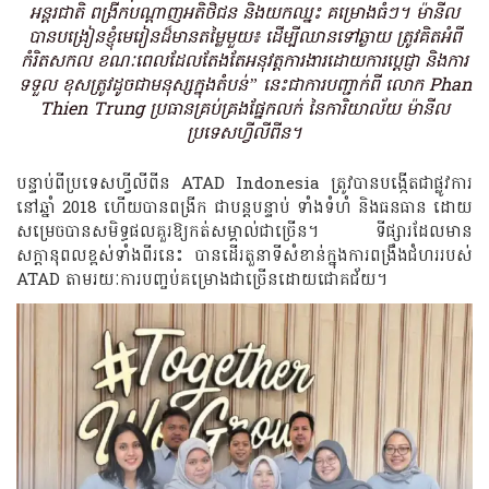
អន្តរជាតិ ពង្រីកបណ្តាញអតិថិជន និងយកឈ្នះ គម្រោងធំៗ។ ម៉ានីល
បានបង្រៀនខ្ញុំមេរៀនដ៏មានតម្លៃមួយ៖ ដើម្បីឈានទៅឆ្ងាយ ត្រូវគិតអំពី
កំរិតសកល ខណៈពេលដែលតែងតែអនុវត្តការងារដោយការប្តេជ្ញា និងការ
ទទួល ខុសត្រូវដូចជាមនុស្សក្នុងតំបន់” នេះជាការបញ្ជាក់ពី លោក Phan
Thien Trung ប្រធានគ្រប់គ្រងផ្នែកលក់ នៃការិយាល័យ ម៉ានីល
ប្រទេសហ្វីលីពីន។
បន្ទាប់ពីប្រទេសហ្វីលីពីន ATAD Indonesia ត្រូវបានបង្កើតជាផ្លូវការ
នៅឆ្នាំ 2018 ហើយបានពង្រីក ជាបន្តបន្ទាប់ ទាំងទំហំ និងធនធាន ដោយ
សម្រេចបានសមិទ្ធផលគួរឱ្យកត់សម្គាល់ជាច្រើន។ ទីផ្សារដែលមាន
សក្តានុពលខ្ពស់ទាំងពីរនេះ បានដើរតួនាទីសំខាន់ក្នុងការពង្រឹងជំហររបស់
ATAD តាមរយៈការបញ្ចប់គម្រោងជាច្រើនដោយជោគជ័យ។