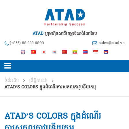
ATAD
ក្រុមហ៊ុនសាជីវកម្មសំណង់ដែកថែប
(+855) 88 333 6899
sales@atad.vn
ទំព័រដើម
ព្រឹត្តិការណ៍
ATAD’S COLORS ​​​ក្នុងដំណើរការសកលភាវូបនីយកម្ម
ATAD’S COLORS ​​​ក្នុងដំណើរ
ការសកលភាវូបនីយកម្ម