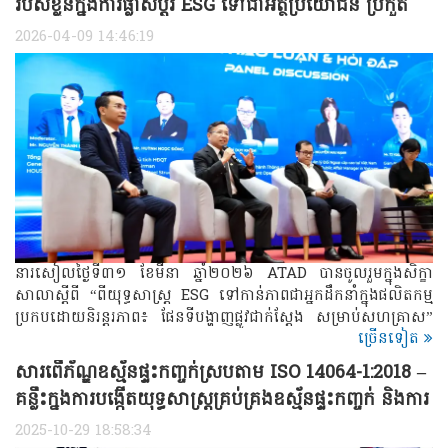
របស់ខ្លួនក្នុងការផ្លាស់ប្តូរ ESG ទៅជាអត្ថប្រយោជន៍ ប្រកួត
ប្រជែងប្រកបដោយចីរភាព
2026-04-09 14:46:19
នារសៀលថ្ងៃទី៣១ ខែមីនា ឆ្នាំ២០២៦ ATAD បានចូលរួមក្នុងសិក្ខា
សាលាស្តីពី “ពីយុទ្ធសាស្ត្រ ESG ទៅកាន់ភាពជាអ្នកដឹកនាំក្នុងផលិតកម្ម
ប្រកបដោយនិរន្តរភាព៖ ផែនទីបង្ហាញផ្លូវជាក់ស្តែង សម្រាប់សហគ្រាស”
ច្រើនទៀត
ដែលសហការរៀបចំដោយ Becamex Binh Dinh សហការជាមួយ
Houselink និង Glassdome ។
សារពើភ័ណ្ឌឧស្ម័នផ្ទះកញ្ចក់ស្របតាម ISO 14064-1:2018 –
គន្លឹះក្នុងការបង្កើតយុទ្ធសាស្ត្រគ្រប់គ្រងឧស្ម័នផ្ទះកញ្ចក់ និងការ
អភិវឌ្ឍប្រកបដោយចីរភាព
2025-10-29 18:58:34