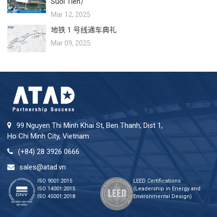
Suoi Tien）
Mar 12, 2025
地铁 1 号线通车典礼
Mar 09, 2025
99 Nguyen Thi Minh Khai St, Ben Thanh, Dist 1,
Ho Chi Minh City, Vietnam
(+84) 28 3926 0666
sales@atad.vn
ISO 9001:2015
LEED Certifications
ISO 14001:2015
(Leadership in Energy and
ISO 45001:2018
Environmental Design)