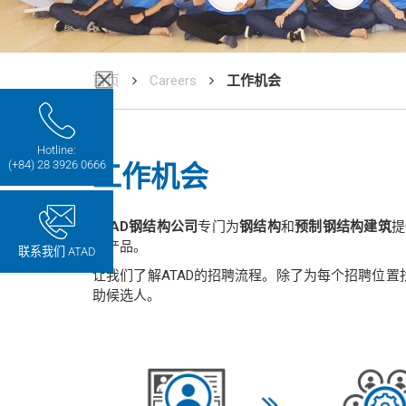
首页
Careers
工作机会
Hotline:
(+84) 28 3926 0666
工作机会
ATAD
钢结构公司
专门为
钢结构
和
预制钢结构建筑
提
构产品。
联系我们 ATAD
让我们了解ATAD的招聘流程。除了为每个招聘位置
助候选人。