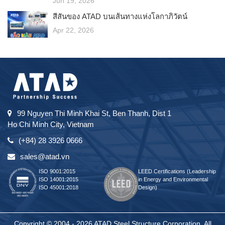
Jun 19, 2026
สีสันของ ATAD บนเส้นทางแห่งโลกาภิวัตน์
Apr 22, 2026
99 Nguyen Thi Minh Khai St, Ben Thanh, Dist 1
Ho Chi Minh City, Vietnam
(+84) 28 3926 0666
sales@atad.vn
ISO 9001:2015
LEED Certifications (Leadership
ISO 14001:2015
in Energy and Environmental
ISO 45001:2018
Design)
Copyright © 2004 - 2026 ATAD Steel Structure Corporation. All