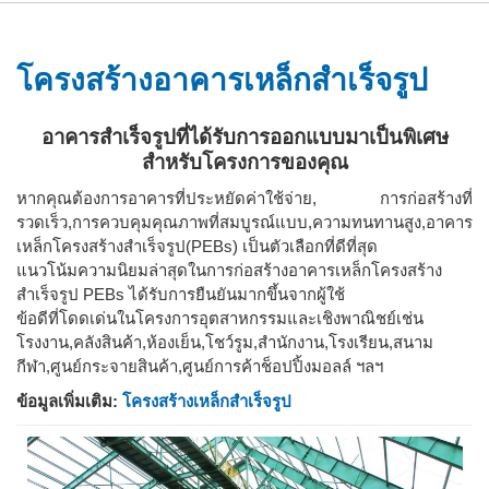
โครงสร้างอาคารเหล็กสำเร็จรูป
อาคารสำเร็จรูปที่ได้รับการออกแบบมาเป็นพิเศษ
สำหรับโครงการของคุณ
หากคุณต้องการอาคารที่ประหยัดค่าใช้จ่าย, การก่อสร้างที่
รวดเร็ว,การควบคุมคุณภาพที่สมบูรณ์แบบ,ความทนทานสูง,อาคาร
เหล็กโครงสร้างสำเร็จรูป(PEBs) เป็นตัวเลือกที่ดีที่สุด
แนวโน้มความนิยมล่าสุดในการก่อสร้างอาคารเหล็กโครงสร้าง
สำเร็จรูป PEBs ได้รับการยืนยันมากขึ้นจากผู้ใช้
ข้อดีที่โดดเด่นในโครงการอุตสาหกรรมและเชิงพาณิชย์เช่น
โรงงาน,คลังสินค้า,ห้องเย็น,โชว์รูม,สำนักงาน,โรงเรียน,สนาม
กีฬา,ศูนย์กระจายสินค้า,ศูนย์การค้าช็อปปิ้งมอลล์ ฯลฯ
ข้อมูล​เพิ่มเติม​:
โครงสร้างเหล็ก​สำเร็จรูป​