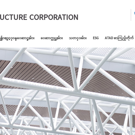
RUCTURE CORPORATION
ုန္မ်ားႏွင့္ဝန္ေဆာင္မႈမ်ား
ေဆာက္လုပ္မႈမ်ား
သတင္းမ်ား
ESG
ATAD စာကြည့်တိုက်