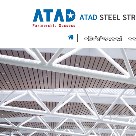
ATAD
STEEL ST
ကၽြႏုိပ္တုိ႔ႏွင့္ပတ္သက္၍
ထုတ္က