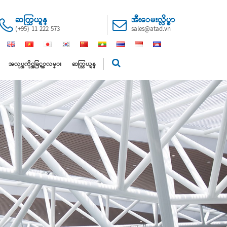
ဆက္သြယ္ရန္
အီးေမးလ္လိပ္စာ
(+95) 11 222 573
sales@atad.vn
အလုပ္အကိုင္အခြင့္အလမ္း
ဆက္သြယ္ရန္