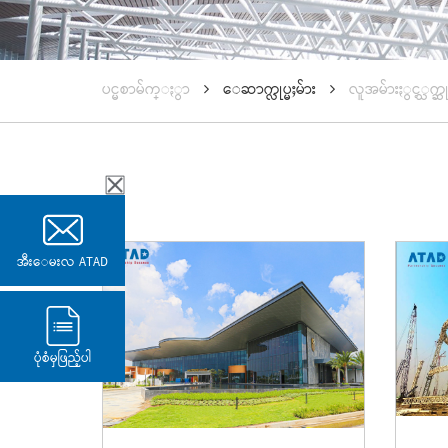
ပင္မစာမ်က္ႏွာ
ေဆာက္လုပ္မႈမ်ား
လူအမ်ားႏွင့္သက
အီးေမးလ ATAD
ပုံစံမှဖြည့်ပါ