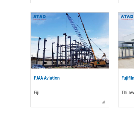
FJAA Aviation
Fujifi
Fiji
Thila