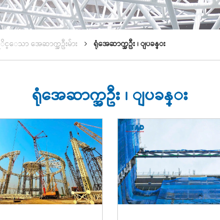
္ဆုိင္ေသာ အေဆာက္အဦးမ်ား
ရုံအေဆာက္အဦး ၊ ျပခန္း
ရုံအေဆာက္အဦး ၊ ျပခန္း