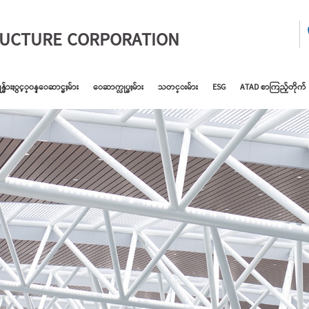
RUCTURE CORPORATION
ုန္မ်ားႏွင့္ဝန္ေဆာင္မႈမ်ား
ေဆာက္လုပ္မႈမ်ား
သတင္းမ်ား
ESG
ATAD စာကြည့်တိုက်