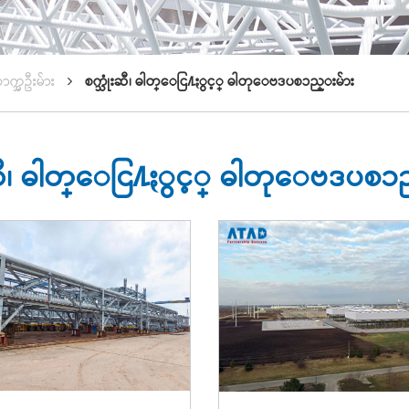
ဆာက္အဦးမ်ား
စက္သုံးဆီ၊ ဓါတ္ေငြ႔ႏွင့္ ဓါတုေဗဒပစၥည္းမ်ား
းဆီ၊ ဓါတ္ေငြ႔ႏွင့္ ဓါတုေဗဒပစၥ