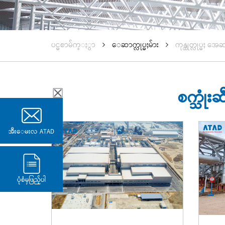
ပင္မစာမ်က္ႏွာ
ေဆာက္လုပ္မႈမ်ား
ကုန္ထုတ္လုပ္မႈ အေ
စက္သုံ
အီးေမးလ ATAD
ပုံစံမှဖြည့်ပါ