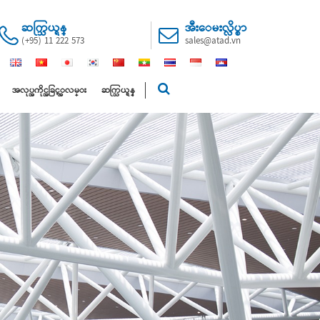
ဆက္သြယ္ရန္
အီးေမးလ္လိပ္စာ
(+95) 11 222 573
sales@atad.vn
အလုပ္အကိုင္အခြင့္အလမ္း
ဆက္သြယ္ရန္