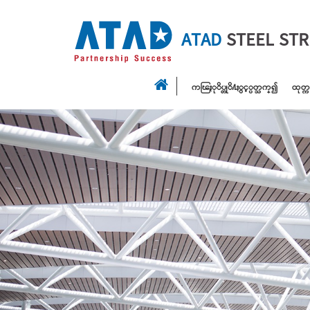
ATAD
STEEL ST
ကၽြႏုိပ္တုိ႔ႏွင့္ပတ္သက္၍
ထုတ္က