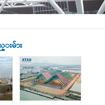
ည္းမ်ား