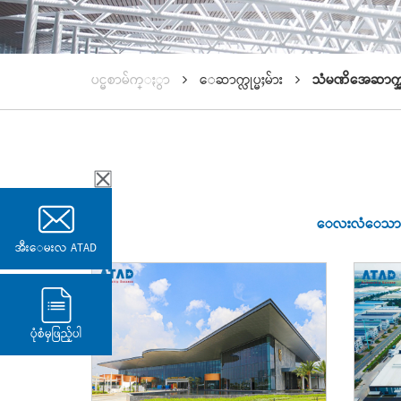
ပင္မစာမ်က္ႏွာ
ေဆာက္လုပ္မႈမ်ား
သံမဏိအေဆာက္အဦး
ေလးလံေသာ သံ
အီးေမးလ ATAD
ပုံစံမှဖြည့်ပါ