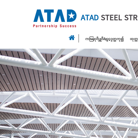
ATAD
STEEL ST
ကၽြႏုိပ္တုိ႔ႏွင့္ပတ္သက္၍
ထုတ္က