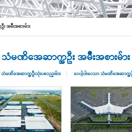
 အမ်ိဳးအစားမ်ား
သံမဏိအေဆာက္အဦး အမ်ိဳးအစားမ်ား
မဏိအေဆာက္အဦးသုံးပစၥည္းမ်ား
ေပါ့ပါးေသာ သံမဏိအေဆာက္အဦးသ