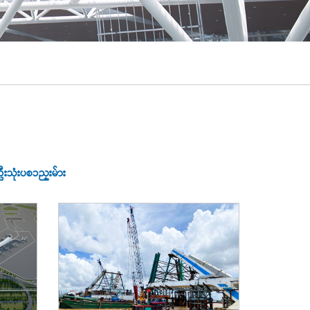
ုံးပစၥည္းမ်ား