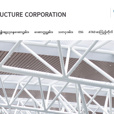
RUCTURE CORPORATION
ုန္မ်ားႏွင့္ဝန္ေဆာင္မႈမ်ား
ေဆာက္လုပ္မႈမ်ား
သတင္းမ်ား
ESG
ATAD စာကြည့်တိုက်