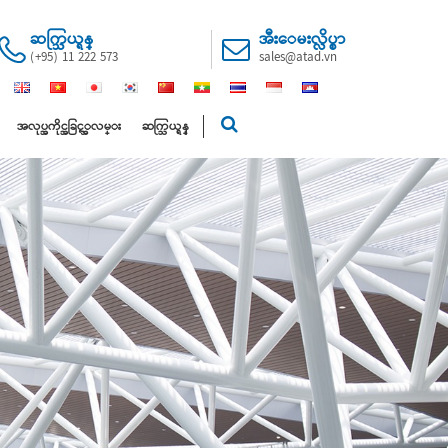
ဆက္သြယ္ရန္
အီးေမးလ္လိပ္စာ
(+95) 11 222 573
sales@atad.vn
အလုပ္အကိုင္အခြင့္အလမ္း
ဆက္သြယ္ရန္