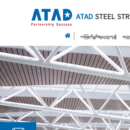
ATAD
STEEL ST
ကၽြႏုိပ္တုိ႔ႏွင့္ပတ္သက္၍
ထုတ္က