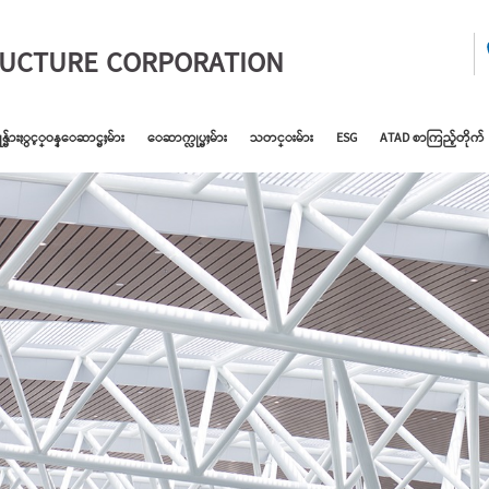
RUCTURE CORPORATION
ုန္မ်ားႏွင့္ဝန္ေဆာင္မႈမ်ား
ေဆာက္လုပ္မႈမ်ား
သတင္းမ်ား
ESG
ATAD စာကြည့်တိုက်