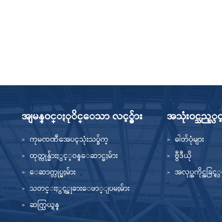
အျမန္ဝင္ႏုိင္ေသာ လင့္ခ္မ်ား
အသုံးဝင္သည့္လင့္ခ
ကုမၸဏီအေပၚသုံးသပ္ခ်က္
ဓါတ်ပုံများ
ထုတ္ကုန္မ်ားႏွင့္ဝန္ေဆာင္မႈမ်ား
ဗွီဒီယို
ေဆာက္လုပ္မႈမ်ား
အလုပ္အကိုင္အခြင့္
သတင္းႏွင့္အျခားေဖာ္ျပမႈမ်ား
ဆက္သြယ္ရန္