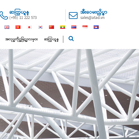
ဆက္သြယ္ရန္
အီးေမးလ္လိပ္စာ
(+95) 11 222 573
sales@atad.vn
အလုပ္အကိုင္အခြင့္အလမ္း
ဆက္သြယ္ရန္