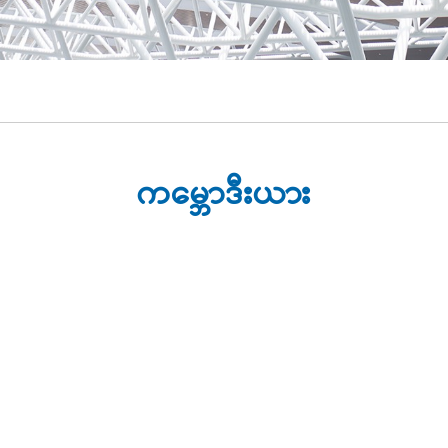
ကမ္ဘောဒီးယား