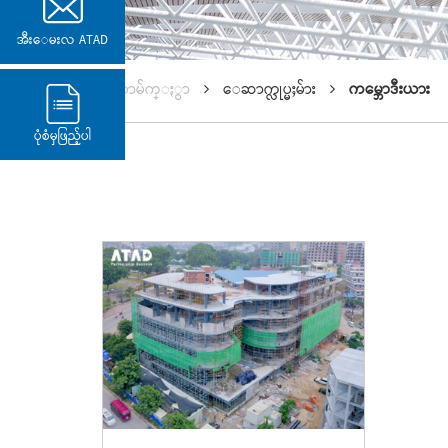
အီးေမးလ ATAD
ပင္မစာမ်က္ႏွာ
ေဆာက္လုပ္မႈမ်ား
ကမ္ဘောဒီးယား
ပုံစံမှဖြည့်ပါ