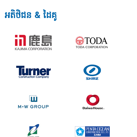
អតិថិជន & ដៃគូ