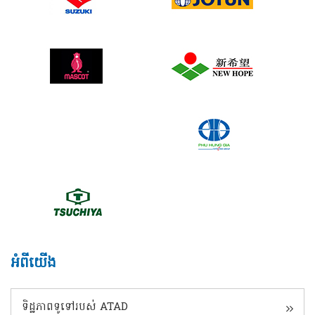
អំពីយើង
ទិដ្ឋភាពទូទៅរបស់ ATAD