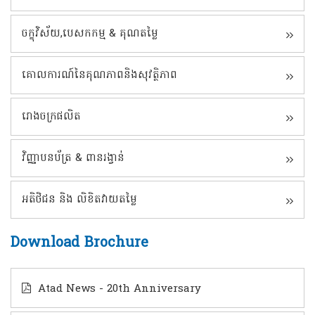
ចក្ខុវិស័យ,បេសកកម្ម & គុណតម្លៃ
គោលការណ៍នៃគុណភាពនិងសុវត្ថិភាព
រោងចក្រផលិត
វិញ្ញាបនប័ត្រ & ពានរង្វាន់
អតិថិជន និង លិខិតវាយតម្លៃ
Download Brochure
Atad News - 20th Anniversary