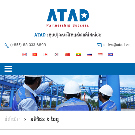
ATAD
ក្រុមហ៊ុនសាជីវកម្មសំណង់ដែកថែប
(+855) 88 333 6899
sales@atad.vn
ទំព័រដើម
អតិថិជន & ដៃគូ