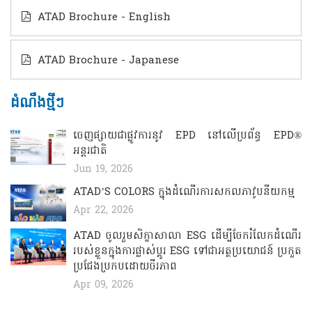
ATAD Brochure - English
ATAD Brochure - Japanese
ដំណឹងថ្មីៗ
ចេញផ្សាយជាផ្លូវការនូវ EPD នៅលើប្រព័ន្ធ EPD®
អន្តរជាតិ
Jun 19, 2026
ATAD’S COLORS ​​​ក្នុងដំណើរការសកលភាវូបនីយកម្ម
Apr 22, 2026
ATAD ចូលរួមសិក្ខាសាលា ESG ដើម្បីចែករំលែកដំណើរ
របស់ខ្លួនក្នុងការផ្លាស់ប្តូរ ESG ទៅជាអត្ថប្រយោជន៍ ប្រកួត
ប្រជែងប្រកបដោយចីរភាព
Apr 09, 2026