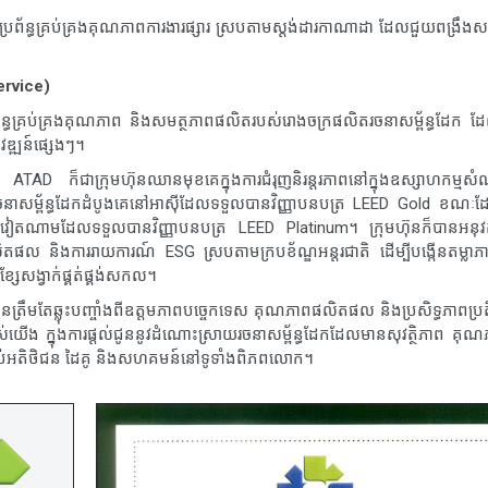
ារ និងប្រព័ន្ធគ្រប់គ្រងគុណភាពការងារផ្សារ ស្របតាមស្តង់ដារកាណាដា ដែលជួយពង្រឹង
ervice)
រព័ន្ធគ្រប់គ្រងគុណភាព និងសមត្ថភាពផលិតរបស់រោងចក្រផលិតរចនាសម្ព័ន្ធដែក 
វឌ្ឍន៍ផ្សេងៗ។
ិភាព ATAD ក៏ជាក្រុមហ៊ុនឈានមុខគេក្នុងការជំរុញនិរន្តរភាពនៅក្នុងឧស្សាហកម្មស
ាសម្ព័ន្ធដែកដំបូងគេនៅអាស៊ីដែលទទួលបានវិញ្ញាបនបត្រ LEED Gold ខណៈ
វៀតណាមដែលទទួលបានវិញ្ញាបនបត្រ LEED Platinum។ ក្រុមហ៊ុនក៏បានអនុវត្តក
ផលិតផល និងការរាយការណ៍ ESG ស្របតាមក្របខ័ណ្ឌអន្តរជាតិ ដើម្បីបង្កើនតម្លាភ
្សែសង្វាក់ផ្គត់ផ្គង់សកល។
នត្រឹមតែឆ្លុះបញ្ចាំងពីឧត្តមភាពបច្ចេកទេស គុណភាពផលិតផល និងប្រសិទ្ធភាពប្រតិ
ែងរបស់យើង ក្នុងការផ្តល់ជូននូវដំណោះស្រាយរចនាសម្ព័ន្ធដែកដែលមានសុវត្ថិភាព គុណ
ម្រាប់អតិថិជន ដៃគូ និងសហគមន៍នៅទូទាំងពិភពលោក។