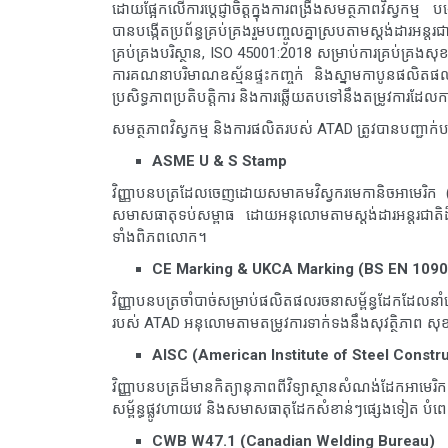
ដោយផ្អែកលើការប្តេជ្ញាចិត្តក្នុងការពង្រឹងសមត្ថភាពវិស្វកម្
បានបង្កើតប្រព័ន្ធគ្រប់គ្រងរួមបញ្ចូលគ្នាស្របតាមស្តង់ដារអ
គ្រប់គ្រងបរិស្ថាន, ISO 45001:2018 សម្រាប់ការគ្រប់គ្រង
ការគណនាបរិមាណឧស្ម័នផ្ទះកញ្ចក់ និងស្នាមកាបូនផលិតផល។ ស
ប្រសិទ្ធភាពប្រតិបត្តិការ និងការឆ្លើយតបទៅនឹងតម្រូវការដែល
សមត្ថភាពវិស្វកម្ម និងការផលិតរបស់ ATAD ត្រូវបានបញ្ជាក
ASME U & S Stamp
វិញ្ញាបនបត្រដែលចេញដោយសមាគមវិស្វករមេកានិចអាមេរិក
សមាសធាតុទប់សម្ពាធ ដោយអនុលោមតាមស្តង់ដារអន្តរជាតិដ៏ត
ទាំងពិភពលោក។
CE Marking & UKCA Marking (BS EN 1090
វិញ្ញាបនបត្រចាំបាច់សម្រាប់ផលិតផលរចនាសម្ព័ន្ធដែកដែ
របស់ ATAD អនុលោមតាមតម្រូវការទាក់ទងនឹងសុវត្ថិភាព សុខភាព
AISC (American Institute of Steel Constr
វិញ្ញាបនបត្រដ៏មានកិត្យានុភាពពីវិទ្យាស្ថានសំណង់ដែកអា
សម្ព័ន្ធផ្លូវហាយវេ និងសមាសធាតុដែកសំខាន់ៗផ្សេងទៀត បំ
CWB W47.1 (Canadian Welding Bureau)