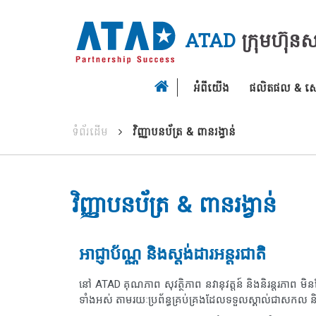
ATAD
ក្រុមហ៊ុន
អំពីយើង
ផលិតផល & សេវ
ទំព័រដើម
វិញ្ញាបនប័ត្រ & ពានរង្វាន់
វិញ្ញាបនប័ត្រ & ពានរង្វាន់
អាជ្ញាប័ណ្ណ និងស្តង់ដារអន្តរជាតិ
នៅ ATAD គុណភាព សុវត្ថិភាព នវានុវត្តន៍ និងនិរន្តរភាព មិនមែនគ្
ទាំងអស់ តាមរយៈប្រព័ន្ធគ្រប់គ្រងដែលទទួលស្គាល់ជាសកល និ