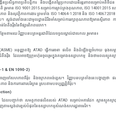
ម បង្កើនប្រសិទ្ធភាពប្រតិបត្តិការ និងបង្កើតតម្លៃប្រកបដោយនិរន្តរភាពសម្រាប់អតិថ
ន្តរជាតិ រួមមាន ISO 9001:2015 សម្រាប់ការគ្រប់គ្រងគុណភាព, ISO 14001:2015 សម
សុខភាព និងសុវត្ថិភាពការងារ ព្រមទាំង ISO 14064-1:2018 និង ISO 14067:2018 
្តង់ដារទាំងនេះជាមូលដ្ឋានដ៏រឹងមាំសម្រាប់ការរក្សាគុណភាពឱ្យមានស្ថិរភាព កា
កាន់តែតឹងរ៉ឹងនៃទីផ្សារពិភពលោក។
់បន្ថែមតាមរយៈវិញ្ញាបនបត្រអន្តរជាតិដែលទទួលស្គាល់ជាសកល រួមមាន៖
 (ASME) អនុញ្ញាតឱ្យ ATAD ធ្វើការរចនា ផលិត និងដំឡើងឡចំហាយ ធុងសម្
ឹងរ៉ឹង ដែលអាចឱ្យក្រុមហ៊ុនចូលរួមក្នុងគម្រោងឧស្សាហកម្ម និងថាមពលស្មុគស្
-1 & EN 1090-2)
លនាំចេញទៅសហភាពអឺរ៉ុប និងចក្រភពអង់គ្លេស។ វិញ្ញាបនបត្រទាំងនេះបង្ហាញថា
 និងការការពារបរិស្ថាន ស្របតាមបទប្បញ្ញត្តិអឺរ៉ុប។
uction)
មេរិក ដែលបញ្ជាក់ថា សមត្ថភាពផលិតរបស់ ATAD សម្រាប់អគារដែក ស្ពានស្មុគស្ម
ពេញតាមស្តង់ដារខ្ពស់បំផុតនៃឧស្សាហកម្មសំណង់សហរដ្ឋអាមេរិក។