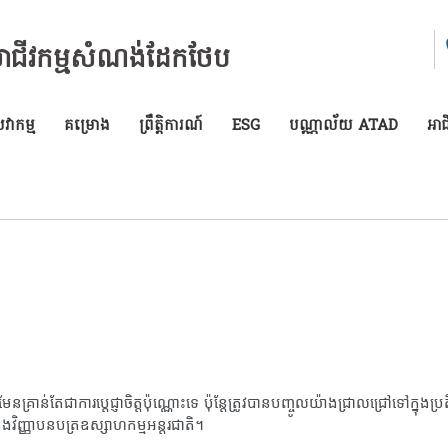
សាជីវកម្មសំណង់ដែកថែប
ាកម្ម
គម្រោង
ព្រឹត្តិការណ៍
ESG
បណ្ណាល័យ ATAD
អាជ
រាន់តែជាការប្តេជ្ញាចិត្តប៉ុណ្ណោះទេ ប៉ុន្តែត្រូវបានបញ្ចូលយ៉ាងជ្រាលជ្រៅទៅក្នុងប្រតិ
ងវិញ្ញាបនបត្រឧស្សាហកម្មអន្តរជាតិ។