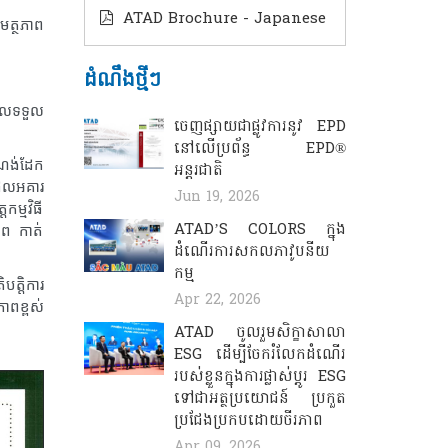
ATAD Brochure - Japanese
សមត្ថភាព
ដំណឹងថ្មីៗ
ដែលទទួល
ចេញផ្សាយជាផ្លូវការនូវ EPD
នៅលើប្រព័ន្ធ EPD®
ំណង់ដែក
អន្តរជាតិ
ដែលអគារ
Jun 19, 2026
ម្មវិធី
ATAD’S COLORS ​​​ក្នុង
ាព កាត់
ដំណើរការសកលភាវូបនីយ
កម្ម
បត្តិការ
Apr 22, 2026
ភាពខ្ពស់
ATAD ចូលរួមសិក្ខាសាលា
ESG ដើម្បីចែករំលែកដំណើរ
របស់ខ្លួនក្នុងការផ្លាស់ប្តូរ ESG
ទៅជាអត្ថប្រយោជន៍ ប្រកួត
ប្រជែងប្រកបដោយចីរភាព
Apr 09, 2026