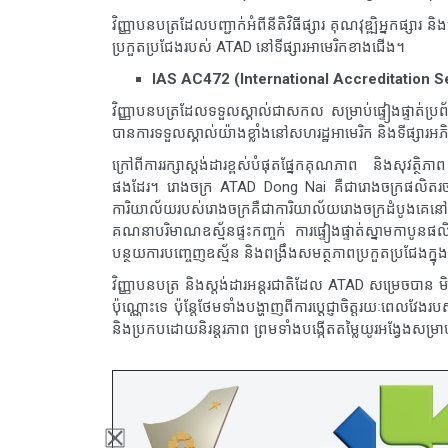
វិញ្ញាបនបត្រដែលបញ្ជាក់អំពីនីតិវិធីផ្សារ គុណវុឌ្ឍិអ្នកផ្ស
ប្រកួតប្រជែងរបស់ ATAD នៅទីផ្សារអាមេរិកខាងជើង។
IAS AC472 (International Accreditation S
វិញ្ញាបនបត្រដែលទទួលស្គាល់ជាសកល សម្រាប់ផ្ទៀងផ្ទាត់ប្
បានការទទួលស្គាល់យ៉ាងខ្លាំងនៅសហរដ្ឋអាមេរិក និងទីផ្សារអភិ
ក្រៅពីការរក្សាស្តង់ដារខ្ពស់បំផុតផ្នែកគុណភាព និងសុវត្ថ
ផងដែរ។ រោងចក្រ ATAD Dong Nai គឺជារោងចក្រផលិតរចន
ការិយាល័យរបស់រោងចក្រគឺជាការិយាល័យរោងចក្រដំបូងគេនៅ
គណនាបរិមាណឧស្ម័នផ្ទះកញ្ចក់ ការផ្ទៀងផ្ទាត់ស្នាមកាបូន
បន្ថយការបញ្ចេញឧស្ម័ន និងពង្រឹងសមត្ថភាពប្រកួតប្រជែងក្នុងខ
វិញ្ញាបនបត្រ និងស្តង់ដារអន្តរជាតិដែល ATAD សម្រេចបាន មិ
ប៉ុណ្ណោះទេ ប៉ុន្តែថែមទាំងបង្ហាញពីការប្តេជ្ញាចិត្តរយៈពេលវ
និងប្រកបដោយនិរន្តរភាព ព្រមទាំងបង្កើតតម្លៃយូរអង្វែងស