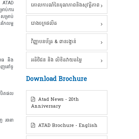
ិជន ATAD
គោលការណ៍នៃគុណភាពនិងសុវត្ថិភាព
្រាប់ការ
សម្រាប់
រោងចក្រផលិត
រកែលម្អ
វិញ្ញាបនប័ត្រ & ពានរង្វាន់
អតិថិជន និង លិខិតវាយតម្លៃ
ពាធ និង
មាញនៅទូ
Download Brochure
 ផលិតផល
Atad News - 20th
Anniversary
ាញ រចនា
ATAD Brochure - English