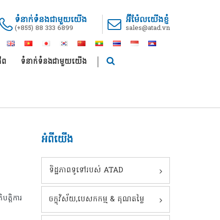
ទំនាក់ទំនងជាមួយយើង
អ៊ីម៉ែលយើងខ្ញំ
(+855) 88 333 6899
sales@atad.vn
ីព
ទំនាក់ទំនងជាមួយយើង
អំពីយើង
ទិដ្ឋភាពទូទៅរបស់ ATAD
បត្តិការ
ចក្ខុវិស័យ,បេសកកម្ម & គុណតម្លៃ