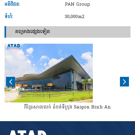
អតិថិជន:
PAN Group
ទំហំ:
30,000m2
គម្រោងផ្សេងទៀត
វិចិត្រសាលលក់ តំបន់ទីក្រុង Saigon Binh An