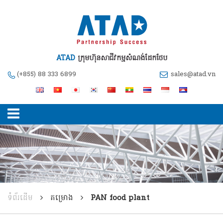
ATAD
ក្រុមហ៊ុនសាជីវកម្មសំណង់ដែកថែប
(+855) 88 333 6899
sales@atad.vn
ទំព័រដើម
គម្រោង
PAN food plant