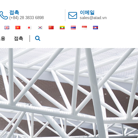
접촉
이메일
(+84) 28 3833 6898
sales@atad.vn
고용
접촉