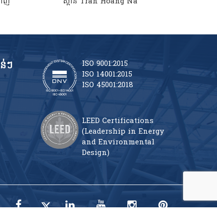
ាញ់
ស្ពាន Tran Hoang Na
RI
ន់ៗ
ISO 9001:2015
ISO 14001:2015
ISO 45001:2018
LEED Certifications
(Leadership in Energy
and Environmental
Design)