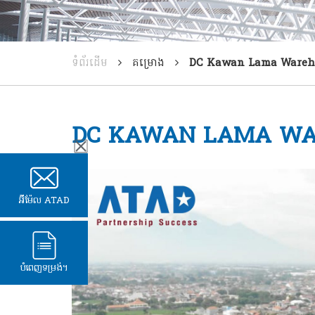
ទំព័រដើម
គម្រោង
DC Kawan Lama Wareh
DC KAWAN LAMA W
អ៊ីម៉ែល ATAD
បំពេញទម្រង់។