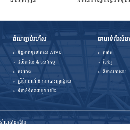
រោងចក្រហ្វ្រេស
អាកាសយានដ្ឋានអន្តរជាតិឡុងថ
តំណ​ភ្ជាប់​រហ័ស
គេហទំព័រសំខា
ទិដ្ឋភាពទូទៅរបស់ ATAD
រូបថត
ផលិតផល & សេវាកម្ម
វិដេអូ
គម្រោង
ឱកាសការងារ
ព្រឹត្តិការណ៍ & ការបោះពុម្ភផ្សាយ
ទំនាក់ទំនងជាមួយយើង
ម្មសំណង់ដែកថែប