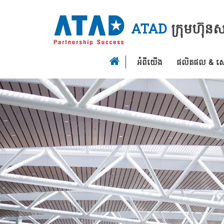
ATAD
ក្រុមហ៊ុន
អំពីយើង
ផលិតផល & សេវ