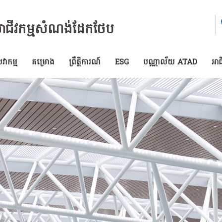
សាជីវកម្មសំណង់ដែកថែប
ាកម្ម
គម្រោង
ព្រឹត្តិការណ៍
ESG
បណ្ណាល័យ ATAD
អាជ