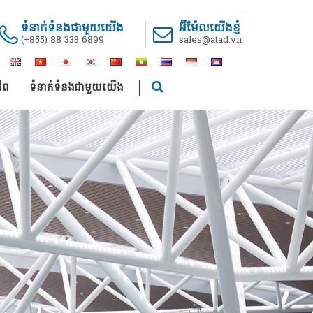
ទំនាក់ទំនងជាមួយយើង
អ៊ីម៉ែលយើងខ្ញំ
(+855) 88 333 6899
sales@atad.vn
ីព
ទំនាក់ទំនងជាមួយយើង