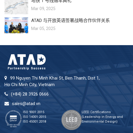
地铁 1 号线通车典礼
Mar 09, 2025
ATAD 与开放英语签署战略合作伙伴关系
Mar 05, 2025
99 Nguyen Thi Minh Khai St, Ben Thanh, Dist 1,
Ho Chi Minh City, Vietnam
(+84) 28 3926 0666
sales@atad.vn
ISO 9001:2015
LEED Certifications
ISO 14001:2015
(Leadership in Energy and
ISO 45001:2018
Environmental Design)