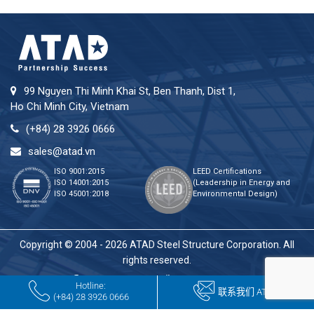
99 Nguyen Thi Minh Khai St, Ben Thanh, Dist 1,
Ho Chi Minh City, Vietnam
(+84) 28 3926 0666
sales@atad.vn
ISO 9001:2015
LEED Certifications
ISO 14001:2015
(Leadership in Energy and
ISO 45001:2018
Environmental Design)
Copyright © 2004 - 2026 ATAD Steel Structure Corporation. All
rights reserved.
Hotline:
联系我们 ATAD
(+84) 28 3926 0666