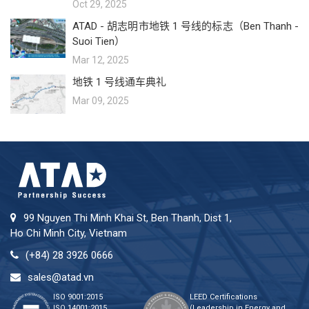
Oct 29, 2025
ATAD - 胡志明市地铁 1 号线的标志（Ben Thanh -
Suoi Tien）
Mar 12, 2025
地铁 1 号线通车典礼
Mar 09, 2025
99 Nguyen Thi Minh Khai St, Ben Thanh, Dist 1,
Ho Chi Minh City, Vietnam
(+84) 28 3926 0666
sales@atad.vn
ISO 9001:2015
LEED Certifications
ISO 14001:2015
(Leadership in Energy and