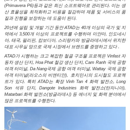
(Primavera P6)
등과
같은
최신
소프트웨어로
관리된다
.
이는
생
산
효율성을
최적화하고
비용을
절감하며
제품
및
서비스의
품
질과
진행을
보장하는
데
도움이
된다
.
20
년에
설립
및
개발
기간
동안
ATAD
는
40
개
이상의
국가
및
지
역에서
3,500
개
이상의
프로젝트를
수행하며
미얀마
,
인도네시
아
,
태국
,
필리핀
,
캄보디아
,
스리랑카와
방글라데시에서
위치한
대표
사무실
망으로
국제
시장에서
브랜드를
증명하고
있다
.
ATAD가 시행하는 크고 복잡한 철골 구조물 프로젝은 Vinfast 자
동차 생산 단지, Hoa Phat 철강 생산 단지, Cam Ranh 국제 공항
여객 터미널, Da Nang국제 공항 여객 터미널, Wattay 국제 공항
여객 터미널(라오스의 비엔티안), 호치민시의 도시철도 프로젝
트가 있다. 특히 ATAD는 확장 Vinh Tan 4 화력 발전소, Long
Son 석유 단지, Dangote Industries 화력 발전소(탄자니아),
Matarbari 화력 발전소(방글라데시) 등 에너지 및 화력 분야에서
많은 프로젝트를 수행한다.