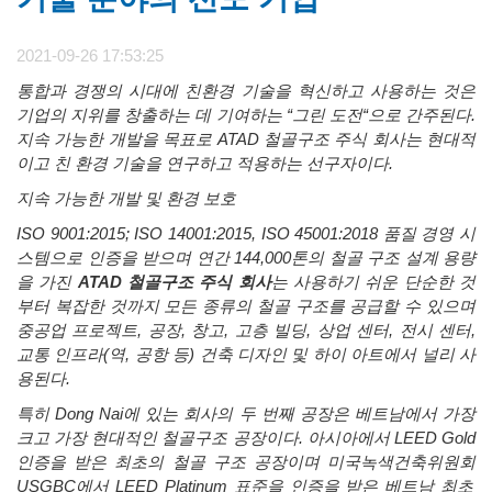
2021-09-26 17:53:25
통합과
경쟁의
시대에
친환경
기술을
혁신하고
사용하는
것은
기업의
지위를
창출하는
데
기여하는
“
그린
도전
“
으로
간주된다
.
지속
가능한
개발을
목표로
ATAD
철골구조
주식
회사는
현대적
이고
친
환경
기술을
연구하고
적용하는
선구자이다
.
지속
가능한
개발
및
환경
보호
ISO 9001:2015; ISO 14001:2015, ISO 45001:2018
품질
경영
시
스템으로
인증을
받으며
연간
144,000
톤의
철골
구조
설계
용량
을
가진
ATAD
철골구조
주식
회사
는
사용하기
쉬운
단순한
것
부터
복잡한
것까지
모든
종류의
철골
구조를
공급할
수
있으며
중공업
프로젝트
,
공장
,
창고
,
고층
빌딩
,
상업
센터
,
전시
센터
,
교통
인프라
(
역
,
공항
등
)
건축
디자인
및
하이
아트에서
널리
사
용된다
.
특히
Dong Nai
에
있는
회사의
두
번째
공장은
베트남에서
가장
크고
가장
현대적인
철골구조
공장이다
.
아시아에서
LEED Gold
인증을
받은
최초의
철골
구조
공장이며
미국녹색건축위원회
USGBC
에서
LEED Platinum
표준을
인증을
받은
베트남
최초