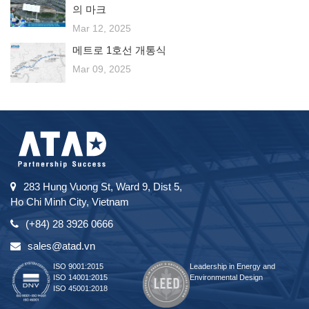
의 마크
Mar 12, 2025
메트로 1호선 개통식
Mar 09, 2025
283 Hung Vuong St, Ward 9, Dist 5,
Ho Chi Minh City, Vietnam
(+84) 28 3926 0666
sales@atad.vn
ISO 9001:2015
Leadership in Energy and
ISO 14001:2015
Environmental Design
ISO 45001:2018