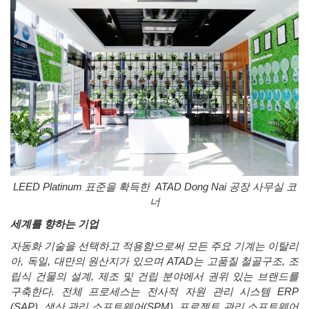
LEED Platinum
표준을
확득한
ATAD Dong Nai
공장
사무실
코
너
세계를 향하는 기업
자동화
기술을
선택하고
적용함으로써
모든
주요
기계는
이탈리
아
,
독일
,
대만의
원산지가
있으며
ATAD
는
고품질
철골구조
,
조
립식
건물의
설계
,
제조
및
건립
분야에서
권위
있는
브랜드를
구축한다
.
전체
프로세스는
전사적
자원
관리
시스템
ERP
(SAP),
생산
관리
소프트웨어
(SPM),
프로젝트
관리
소프트웨어