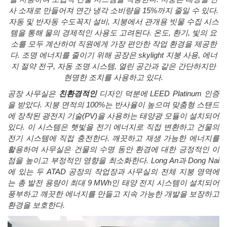
사
소재로
만들어져
연간
냉각
소비량을
15%
까지
줄일
수
있다
.
자동
및
반자동
수도꼭지
설비
,
지붕에서
관개용
빗물
수집
시스
템을
통해
물의
경제적인
사용도
고려된다
.
온도
,
환기
,
빛의
요
소를
모두
계산하여
직원에게
가장
편안한
작업
환경을
제공한
다
.
조명
에너지를
줄이기
위해
공장은
skylight
지붕
사용
,
에너
지
절약
전구
,
자동
조명
시스템
,
열린
공간과
같은
간단하지만
현명한
조치를
사용하고
있다
.
공장
사무실은
친환경적인
디자인
덕분에
LEED Platinum
인증
을
받았다
.
지붕
면적의
100%
는
반사율이
높으며
맞춤형
스탠드
에
장착된
광전지
기술
(PV)
을
사용하는
태양광
모듈이
설치되어
있다
.
이
시스템은
햇빛을
전기
에너지로
직접
변환하고
건물의
전기
시스템에
직접
충전한다
.
깨끗하고
재생
가능한
에너지를
활용하여
사무실은
건물의
수명
동안
환경에
대한
긍정적인
이
점을
높이고
부정적인
영향을
최소화한다
. Long An
과
Dong Nai
에
있는
두
ATAD
공장의
작업장과
사무실의
전체
지붕
영역에
는
총
발전
용량이
최대
9
MWh
인
태양
전지
시스템이
설치되어
풍부하고
깨끗한
에너지를
만들고
지속
가능한
개발을
보장하고
환경을
보호한다
.