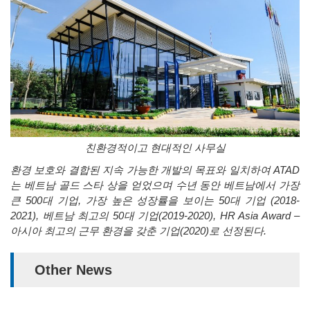
친환경적이고
현대적인
사무실
환경
보호와
결합된
지속
가능한
개발의
목표와
일치하여
ATAD
는
베트남
골드
스타
상을
얻었으며
수년
동안
베트남에서
가장
큰
500
대
기업
,
가장
높은
성장률을
보이는
50
대
기업
(2018-
2021),
베트남
최고의
50
대
기업
(2019-2020), HR Asia Award –
아시아
최고의
근무
환경을
갖춘
기업
(2020)
로
선정된다
.
Other News