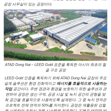
공장
사무실이
있는
공장이다
.
ATAD Dong Nai – LEED Gold
표준을
획득한
아시아
최초의
철
골
구조
공장
LEED Gold
인증을
획득하기
위해
ATAD Dong Nai
공장의
주요
설계
솔루션은
환경
친화적이고
에너지
를
효율적
으로 사용하는
작업
공간이다
.
주변
경관과
환경을
보호하기
위한
솔루션과
관
련하여
공장은
생산
구역
,
공공
시설
및
녹지
공간의
균형을
맞
춰
공간을
효율적으로
사용하도록
설계된다
.
그
중
녹지
면적은
프로젝트
전체
면적의
50%
를
차지한다
.
공장은
재활용된
강철
을
사용하여
조립식
건물
시스템을
적용한다
.
지붕은
태양열
반