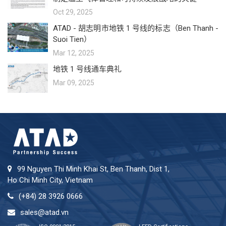
Oct 29, 2025
ATAD - 胡志明市地铁 1 号线的标志（Ben Thanh -
Suoi Tien）
Mar 12, 2025
地铁 1 号线通车典礼
Mar 09, 2025
99 Nguyen Thi Minh Khai St, Ben Thanh, Dist 1,
Ho Chi Minh City, Vietnam
(+84) 28 3926 0666
sales@atad.vn