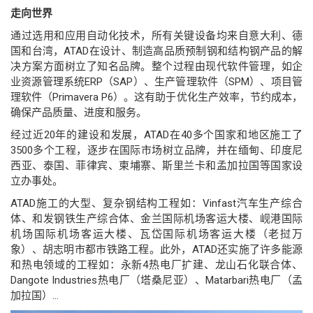
走向世界
通过选用和应用自动化技术，所有关键设备均来自意大利、德
国和台湾，ATAD在设计、制造高品质预制钢和结构钢产品的解
决方案方面树立了知名品牌。整个过程由现代软件管理，如企
业资源管理系统ERP（SAP）、生产管理软件（SPM）、项目管
理软件（Primavera P6）。这有助于优化生产效率，节约成本，
确保产品质量、进度和服务。
经过近20年的建设和发展，ATAD在40多个国家和地区施工了
3500多个工程，逐步在国际市场树立品牌，并在缅甸、印度尼
西亚、泰国、菲律宾、柬埔寨、斯里兰卡和孟加拉国等国家设
立办事处。
ATAD施工的大型、复杂钢结构工程如：Vinfast汽车生产综合
体、和发钢铁生产综合体、金兰国际机场客运大楼、岘港国际
机场国际机场客运大楼、瓦岱国际机场客运大楼（老挝万
象）、胡志明市都市铁路工程。此外，ATAD还实施了许多能源
和热电领域的工程如：永新4热电厂扩建、龙山石化联合体、
Dangote Industries热电厂（塔桑尼亚）、Matarbari热电厂（孟
加拉国）…