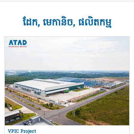
ដែក, មេកានិច, ផលិតកម្ម
VPIC Project