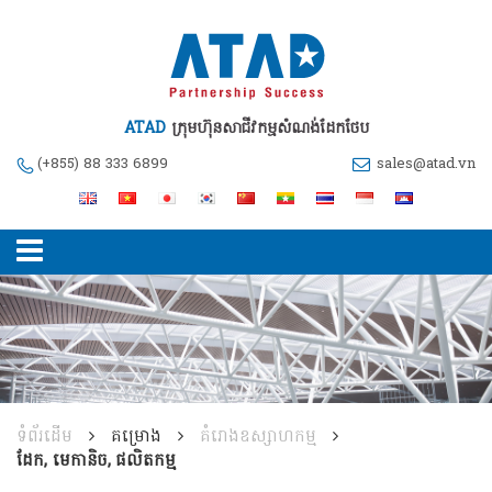
ATAD
ក្រុមហ៊ុនសាជីវកម្មសំណង់ដែកថែប
(+855) 88 333 6899
sales@atad.vn
ទំព័រដើម
គម្រោង
គំរោងឧស្សាហកម្ម
ដែក, មេកានិច, ផលិតកម្ម