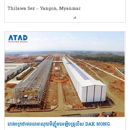
Thilawa Sez – Yangon, Myanmar
រោងចក្រថាមពលអាលុយមីញ៉ូមអេឡិចត្រូលីស DAK NONG