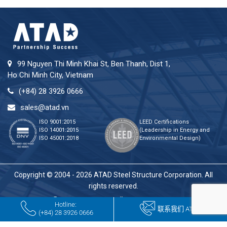
99 Nguyen Thi Minh Khai St, Ben Thanh, Dist 1,
Ho Chi Minh City, Vietnam
(+84) 28 3926 0666
sales@atad.vn
ISO 9001:2015
LEED Certifications
ISO 14001:2015
(Leadership in Energy and
ISO 45001:2018
Environmental Design)
Copyright © 2004 - 2026 ATAD Steel Structure Corporation. All
rights reserved.
Hotline:
联系我们 ATAD
(+84) 28 3926 0666