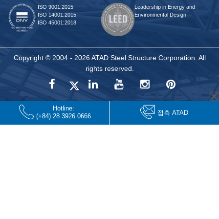
ISO 9001:2015
Leadership in Energy and
ISO 14001:2015
Environmental Design
ISO 45001:2018
Copyright © 2004 - 2026 ATAD Steel Structure Corporation. All
rights reserved.
Hotline:
접촉 ATAD
(+84) 28 3926 0666
jojobet
jojobet