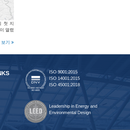
의 첫 지
이 열렸
 보기
ISO 9001:2015
NKS
ISO 14001:2015
ISO 45001:2018
Leadership in Energy and
Environmental Design