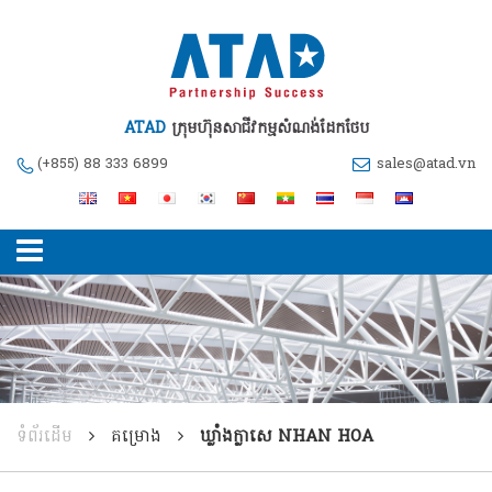
ATAD
ក្រុមហ៊ុនសាជីវកម្មសំណង់ដែកថែប
(+855) 88 333 6899
sales@atad.vn
ទំព័រដើម
គម្រោង
ឃ្លាំងក្លាសេ NHAN HOA