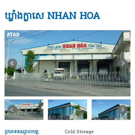
ឃ្លាំងក្លាសេ NHAN HOA
ប្រភេទឧស្សាហកម្ម:
Cold Storage