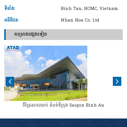
ទីតាំង:
Binh Tan, HCMC, Vietnam
អតិថិជន:
Nhan Hoa Co. Ltd
គម្រោងផ្សេងទៀត
វិចិត្រសាលលក់ តំបន់ទីក្រុង Saigon Binh An