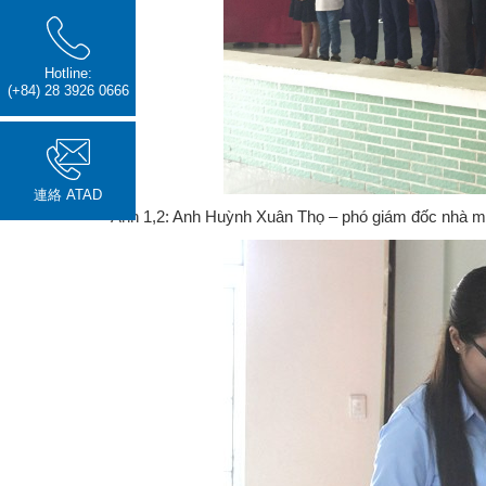
Hotline:
(+84) 28 3926 0666
連絡 ATAD
Ảnh 1,2: Anh Huỳnh Xuân Thọ – phó giám đốc nhà m