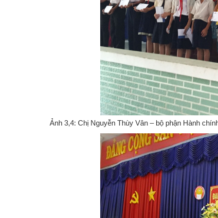
Ảnh 3,4: Chị Nguyễn Thùy Vân – bộ phận Hành chín