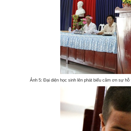
Ảnh 5: Đại diện học sinh lên phát biểu cảm ơn sự hỗ