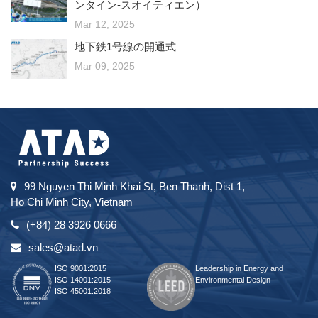
ンタイン-スオイティエン）
Mar 12, 2025
地下鉄1号線の開通式
Mar 09, 2025
99 Nguyen Thi Minh Khai St, Ben Thanh, Dist 1,
Ho Chi Minh City, Vietnam
(+84) 28 3926 0666
sales@atad.vn
ISO 9001:2015
Leadership in Energy and
ISO 14001:2015
Environmental Design
ISO 45001:2018