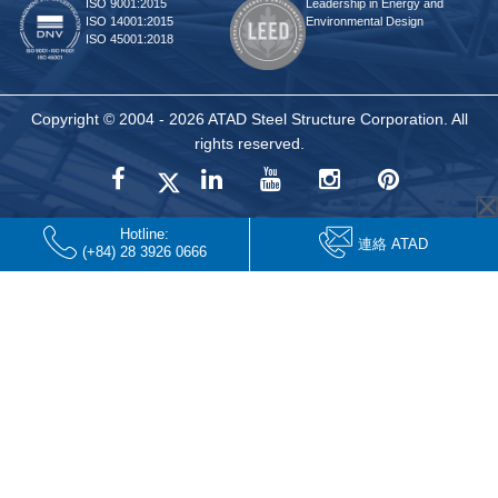
ISO 9001:2015
Leadership in Energy and
ISO 14001:2015
Environmental Design
ISO 45001:2018
Copyright © 2004 - 2026 ATAD Steel Structure Corporation. All
rights reserved.
Hotline:
連絡 ATAD
(+84) 28 3926 0666
rulet
gates
blackjack
oyna
of
oyna
olympus