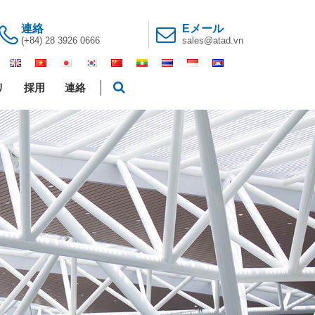
連絡
Eメール
(+84) 28 3926 0666
sales@atad.vn
リ
採用
連絡