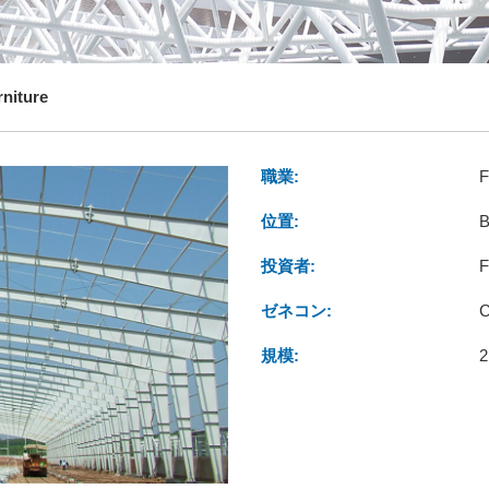
rniture
職業:
F
位置:
B
投資者:
F
ゼネコン:
C
規模:
2