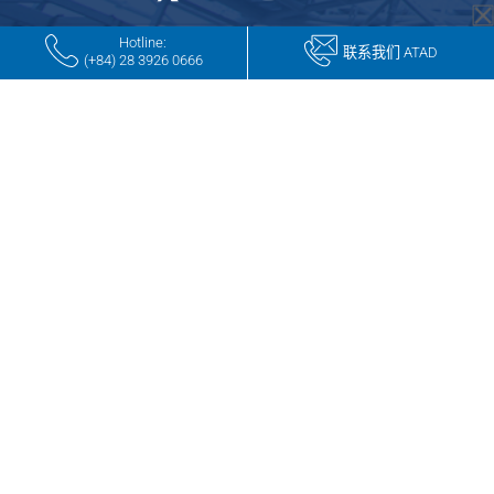
Hotline:
联系我们 ATAD
(+84) 28 3926 0666
rulet
gates
blackjack
oyna
of
oyna
olympus