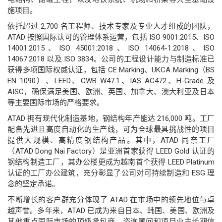
施项目。
依托超过 2,700 名工程师、技术专家及专业人才组成的团队，
ATAD 按照国际认可的管理体系运营，包括 ISO 9001:2015、ISO
14001:2015、ISO 45001:2018、ISO 14064-1:2018、ISO
14067:2018 以及 ISO 3834。公司的工程设计能力与制造标准已
获得多项国际权威认证，包括 CE Marking、UKCA Marking（BS
EN 1090）、LEED、CWB W47.1、IAS AC472、H-Grade 及
AISC，确保满足美国、欧洲、英国、加拿大、澳大利亚及日本
等主要国际市场的严格要求。
ATAD 拥有现代化制造基地，钢结构年产能达 216,000 吨。工厂
配备先进且高度自动化的生产线，可为全球最具挑战性的项目
提供大规模、高精度钢结构产品。其中，ATAD 同奈工厂
（ATAD Dong Nai Factory）是亚洲首家获得 LEED Gold 认证的
钢结构制造工厂，其办公楼更成为越南首个获得 LEED Platinum
认证的工厂办公建筑，充分彰显了公司对可持续制造和 ESG 理
念的坚定承诺。
不断增长的客户群充分体现了 ATAD 在市场中的领先地位与卓
越声誉。多年来，ATAD 已成为来自日本、韩国、美国、欧洲及
其他重点国际市场的顶级承包商、咨询顾问和项目业主长期信