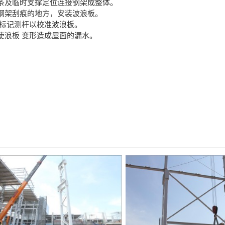
条及临时支撑定位连接钢架成整体。
钢架刮痕的地方，安装波浪板。
、标记测杆以校准波浪板。
使浪板 变形造成屋面的漏水。