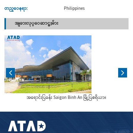
တည္ေနရာ:
Philippines
အျခားလုပ္ေဆာင္မႈမ်ား
အရောင်းပြခန်း Saigon Binh An မြို့ပြဧရိယာ။