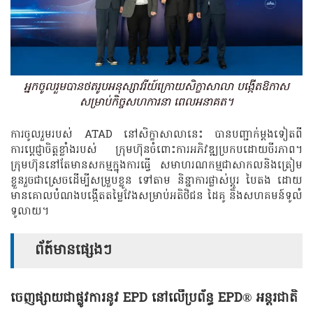
អ្នកចូលរួមបានថតរូបអនុស្សាវរីយ៍ក្រោយសិក្ខាសាលា បង្កើតឱកាស
សម្រាប់កិច្ចសហការនា ពេលអនាគត។
ការចូលរួមរបស់ ATAD នៅសិក្ខាសាលានេះ បានបញ្ជាក់ម្ដងទៀតពី
ការប្តេជ្ញាចិត្តខ្លាំងរបស់ ក្រុមហ៊ុនចំពោះការអភិវឌ្ឍប្រកបដោយចីរភាព។
ក្រុមហ៊ុននៅតែមានសកម្មក្នុងការធ្វើ សមាហរណកម្មជាសាកលនិងត្រៀម
ខ្លួនរួចជាស្រេចដើម្បីសម្រួបខ្លូន ទៅតាម និន្នាការផ្លាស់ប្តូរ បៃតង ដោយ
មានគោលបំណងបង្កើតតម្លៃវែងសម្រាប់អតិថិជន ដៃគូ និងសហគមន៍ទូលំ
ទូលាយ។
ព័ត៍មានផ្សេងៗ
ចេញផ្សាយជាផ្លូវការនូវ EPD នៅលើប្រព័ន្ធ EPD® អន្តរជាតិ