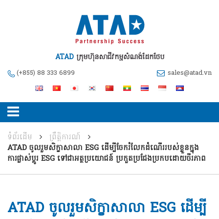
ATAD
ក្រុមហ៊ុនសាជីវកម្មសំណង់ដែកថែប
(+855) 88 333 6899
sales@atad.vn
ទំព័រដើម
ព្រឹត្តិការណ៍
ATAD ចូលរួមសិក្ខាសាលា ESG ដើម្បីចែករំលែកដំណើររបស់ខ្លួនក្នុង
ការផ្លាស់ប្តូរ ESG ទៅជាអត្ថប្រយោជន៍ ប្រកួតប្រជែងប្រកបដោយចីរភាព
ATAD ចូលរួមសិក្ខាសាលា ESG ដើម្បី