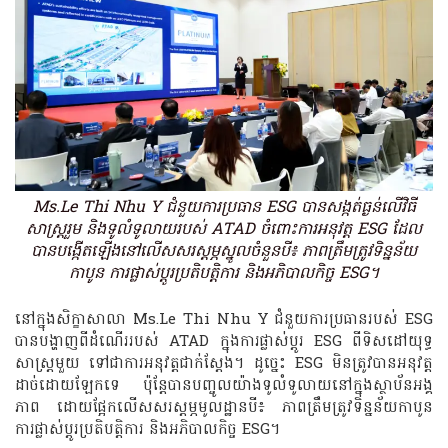
Ms.Le Thi Nhu Y ជំនួយការប្រធាន ESG បានសង្កត់ធ្ងន់លើវិធី
សាស្រ្តរួម និងទូលំទូលាយរបស់ ATAD ចំពោះការអនុវត្ត ESG ដែល
បានបង្កើតឡើងនៅលើសសរស្តម្ភស្នូលចំនួនបី៖ ភាពត្រឹមត្រូវទិន្នន័យ
កាបូន ការផ្លាស់ប្តូរប្រតិបត្តិការ និងអភិបាលកិច្ច ESG។
នៅក្នុងសិក្ខាសាលា Ms.Le Thi Nhu Y ជំនួយការប្រធានរបស់ ESG
បានបង្ហាញពីដំណើររបស់ ATAD ក្នុងការផ្លាស់ប្តូរ ESG ពីទិសដៅយុទ្ធ
សាស្ត្រមួយ ទៅជាការអនុវត្តជាក់ស្តែង។ ដូច្នេះ ESG មិនត្រូវបានអនុវត្ត
ដាច់ដោយឡែកទេ ប៉ុន្តែបានបញ្ចូលយ៉ាងទូលំទូលាយនៅក្នុងស្ថាប័នអង្គ
ភាព ដោយផ្អែកលើសសរស្តម្ភមូលដ្ឋានបី៖ ភាពត្រឹមត្រូវទិន្នន័យកាបូន
ការផ្លាស់ប្តូរប្រតិបត្តិការ និងអភិបាលកិច្ច ESG។