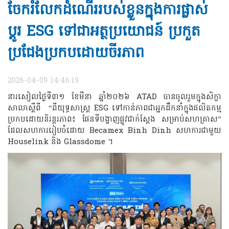
ចែករំលែកដំណើររបស់ខ្លួនក្នុងការផ្លាស់
ប្តូរ ESG ទៅជាអត្ថប្រយោជន៍ ប្រកួត
ប្រជែងប្រកបដោយចីរភាព
2026-04-09 14:46:19
នារសៀលថ្ងៃទី៣១ ខែមីនា ឆ្នាំ២០២៦ ATAD បានចូលរួមក្នុងសិក្ខា
សាលាស្តីពី “ពីយុទ្ធសាស្ត្រ ESG ទៅកាន់ភាពជាអ្នកដឹកនាំក្នុងផលិតកម្ម
ប្រកបដោយនិរន្តរភាព៖ ផែនទីបង្ហាញផ្លូវជាក់ស្តែង សម្រាប់សហគ្រាស”
ដែលសហការរៀបចំដោយ Becamex Binh Dinh សហការជាមួយ
Houselink និង Glassdome ។