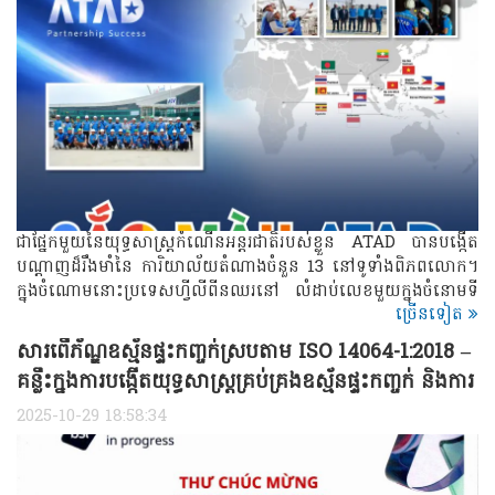
ជាផ្នែកមួយនៃយុទ្ធសាស្ត្រកំណើនអន្តរជាតិរបស់ខ្លួន ATAD បានបង្កើត
បណ្តាញដ៏រឹងមាំនៃ ការិយាល័យតំណាងចំនួន 13 នៅទូទាំងពិភពលោក។
ក្នុងចំណោមនោះប្រទេសហ្វីលីពីនឈរនៅ លំដាប់លេខមួយក្នុងចំនោមទី
ច្រើនទៀត
ផ្សារដែលបង្កើតបានដំបូងគេយូរបំផុតរបស់ ATAD ជាមួយនឹងកម្លាំង
ការងារដែលមានបទពិសោធន៍ និងជំនាញខ្ពស់នៅទូទាំងទីតាំងសំខាន់ៗ
សារពើភ័ណ្ឌឧស្ម័នផ្ទះកញ្ចក់ស្របតាម ISO 14064-1:2018 –
ចំនួនបីគឺ ម៉ានីល សេប៊ូ និងដាវ៉ាវ។
គន្លឹះក្នុងការបង្កើតយុទ្ធសាស្ត្រគ្រប់គ្រងឧស្ម័នផ្ទះកញ្ចក់ និងការ
អភិវឌ្ឍប្រកបដោយចីរភាព
2025-10-29 18:58:34