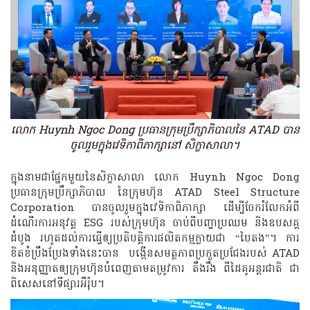
លោក Huynh Ngoc Dong ប្រធានក្រុមប្រឹក្សាភិបាលនៃ ATAD បាន
ចូលរួមក្នុងវេទិកាពិភាក្សានៅ សិក្ខាសាលា។
ក្នុងនាមជាផ្នែកមួយនៃសិក្ខាសាលា លោក Huynh Ngoc Dong
ប្រធានក្រុមប្រឹក្សាភិបាល នៃក្រុមហ៊ុន ATAD Steel Structure
Corporation បានចូលរួមក្នុងវេទិកាពិភាក្សា ដើម្បីចែករំលែកអំពី
ដំណើរការអនុវត្ត ESG របស់ក្រុមហ៊ុន ចាប់ពីបញ្ហាប្រឈម និងឧបសគ្គ
ដំបូង រហូតដល់ការធ្វើឲ្យប្រតិបត្តិការផលិតកម្មក្លាយជា “បៃតង”។ ការ
ខិតខំប្រឹងប្រែងទាំងនេះបាន បង្កើនសមត្ថភាពប្រកួតប្រជែងរបស់ ATAD
និងអនុញ្ញាតឲ្យក្រុមហ៊ុនបំពេញតាមតម្រូវការ តឹងរឹង ពីដៃគូអន្តរជាតិ ជា
ពិសេសនៅទីផ្សារអឺរ៉ុប។