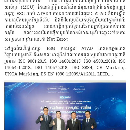
ផលិតកម្មឈានមុខគេ បានចុះហត្ថលេខាលើអនុស្សរណៈនៃការយោគ
យល់គ្នា (MOU) ដែលជាព្រឹត្តិការណ៍សំខាន់មួយនៅក្នុងផែនទីបង្ហាញផ្លូវ
អនុវត្ត ESG របស់ ATAD។ តាមរយៈភាពជាដៃគូនេះ ATAD នឹងពន្លឿន
ការអនុម័តបច្ចេកវិទ្យាទំនើប និងឌីជីថលូបនីយកម្មទិន្នន័យនៅក្នុងដំណើរ
ការផលិតរបស់ខ្លួន ដោយបង្កើនប្រសិទ្ធភាពនៃការគ្រប់គ្រងការបំភាយ
ឧស្ម័ន ខណៈពេលដែលធ្វើការរួមចំណែកដ៏មានអត្ថន័យឆ្ពោះទៅរកការ
សម្រេចបាននូវគោលដៅ Net Zero។
នៅក្នុងដំណើរផ្លាស់ប្តូរ ESG របស់ខ្លួន ATAD បានសម្រេចបាន
វិញ្ញាបនបត្រជាតិ និងសកល ជាច្រើនដែលបានទទួលស្គាល់ដោយអន្តរជាតិ
រួមមាន ISO 9001:2015, ISO 14001:2015, ISO 45001:2018, ISO
14064-1:2018, ISO 14067:2018, ISO 3834, CE Marking,
UKCA Marking, BS EN 1090-1:2009/A1:2011, LEED,…