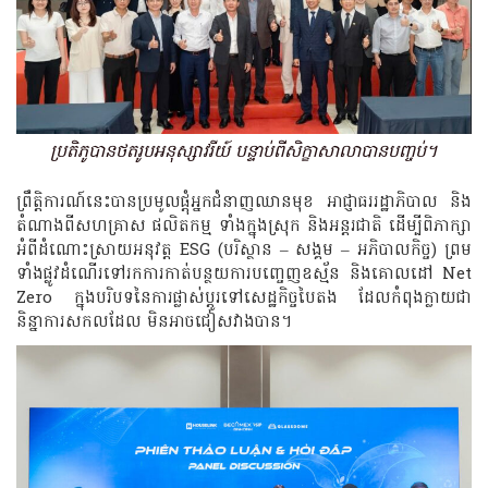
ប្រតិភូបានថតរូបអនុស្សាវរីយ៍ បន្ទាប់ពីសិក្ខាសាលាបានបញ្ចប់។
ព្រឹត្តិការណ៍នេះបានប្រមូលផ្តុំអ្នកជំនាញឈានមុខ អាជ្ញាធររដ្ឋាភិបាល និង
តំណាងពីសហគ្រាស ផលិតកម្ម ទាំងក្នុងស្រុក និងអន្តរជាតិ ដើម្បីពិភាក្សា
អំពីដំណោះស្រាយអនុវត្ត ESG (បរិស្ថាន – សង្គម – អភិបាលកិច្ច) ព្រម
ទាំងផ្លូវដំណើរទៅរកការកាត់បន្ថយការបញ្ចេញឧស្ម័ន និងគោលដៅ Net
Zero ក្នុងបរិបទនៃការផ្លាស់ប្តូរទៅសេដ្ឋកិច្ចបៃតង ដែលកំពុងក្លាយជា
និន្នាការសកលដែល​​ មិនអាចជៀសវាងបាន។