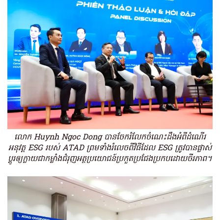
លោក Huynh Ngoc Dong បានចែករំលែកចំណេះដឹងអំពីដំណើរ
អនុវត្ត ESG របស់ ATAD ព្រមទាំងរំលេចពីវិធីដែល ESG ត្រូវបានផ្លាស់
ប្តូរឲ្យក្លាយជាកម្លាំងជំរុញអត្ថប្រយោជន៍ប្រកួតប្រជែងប្រកបដោយចីរភាព។