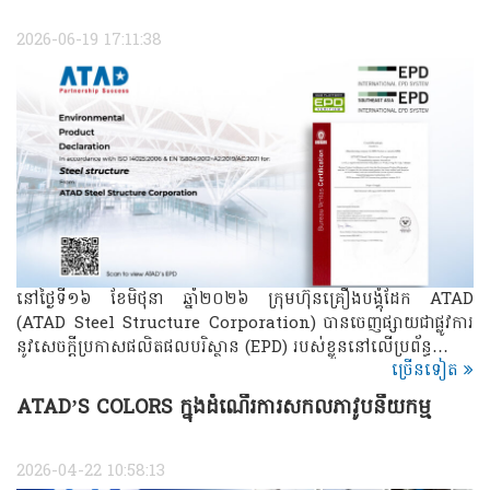
2026-06-19 17:11:38
នៅថ្ងៃទី១៦ ខែមិថុនា ឆ្នាំ២០២៦ ក្រុមហ៊ុនគ្រឿងបង្គុំដែក ATAD
(ATAD Steel Structure Corporation) បានចេញផ្សាយជាផ្លូវការ
នូវសេចក្តីប្រកាសផលិតផលបរិស្ថាន (EPD) របស់ខ្លួននៅលើប្រព័ន្ធ…
ច្រើនទៀត
ATAD’S COLORS ​​​ក្នុងដំណើរការសកលភាវូបនីយកម្ម
2026-04-22 10:58:13