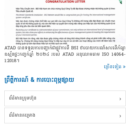
ATAD បានទទួលការបញ្ជាក់ជាផ្លូវការពី BSI ថារបាយការណ៍សារពើភ័ណ្ឌ
ឧស្ម័នផ្ទះកញ្ចក់ឆ្នាំ ២០២៤ របស់ ATAD អនុលោមតាម ISO 14064-
1:2018។
ច្រើនទៀត
ព្រឹត្តិការណ៍ & ការបោះពុម្ភផ្សាយ
ព័ត៌មានក្រុមហ៊ុន
ព័ត៌មានគម្រោង