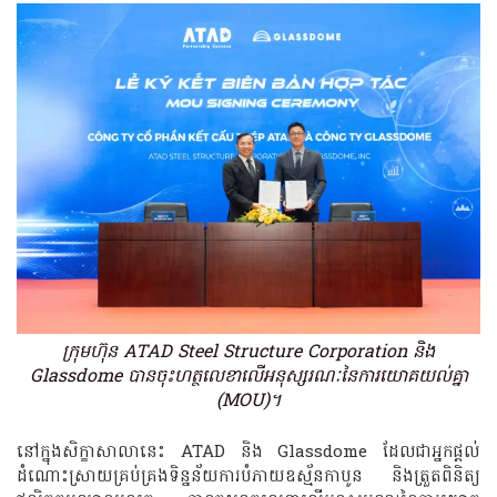
ក្រុមហ៊ុន ATAD Steel Structure Corporation និង
Glassdome បានចុះហត្ថលេខាលើអនុស្សរណៈនៃការយោគយល់គ្នា
(MOU)។
នៅក្នុងសិក្ខាសាលានេះ ATAD និង Glassdome ដែលជាអ្នកផ្តល់
ដំណោះស្រាយគ្រប់គ្រងទិន្នន័យការបំភាយឧស្ម័នកាបូន និងត្រួតពិនិត្យ