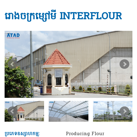
រោងចក្រម្សៅមី INTERFLOUR
ប្រភេទឧស្សាហកម្ម:
Producing Flour