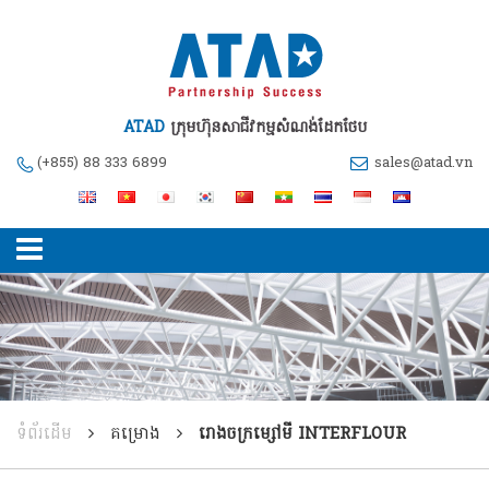
ATAD
ក្រុមហ៊ុនសាជីវកម្មសំណង់ដែកថែប
(+855) 88 333 6899
sales@atad.vn
ទំព័រដើម
គម្រោង
រោងចក្រម្សៅមី INTERFLOUR