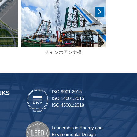
チャンホアンナ橋
理化
ISO 9001:2015
NKS
ISO 14001:2015
ISO 45001:2018
Leadership in Energy and
Environmental Design