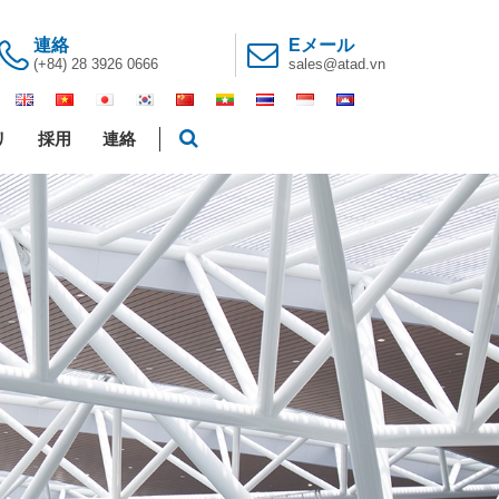
連絡
Eメール
(+84) 28 3926 0666
sales@atad.vn
リ
採用
連絡