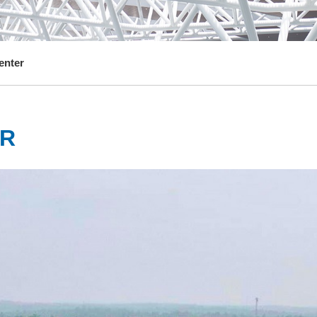
enter
ER